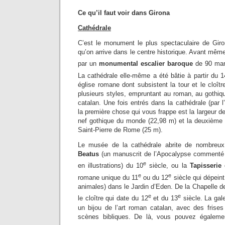
Ce qu’il faut voir dans Girona
Cathédrale
C’est le monument le plus spectaculaire de Gir
qu’on arrive dans le centre historique. Avant même 
par un
monumental escalier baroque
de 90 mar
La cathédrale elle-même a été bâtie à partir du 1
église romane dont subsistent la tour et le cloître
plusieurs styles, empruntant au roman, au gothiq
catalan. Une fois entrés dans la cathédrale (par l
la première chose qui vous frappe est la largeur de 
nef gothique du monde (22,98 m) et la deuxième
Saint-Pierre de Rome (25 m).
Le musée de la cathédrale abrite de nombreux
Beatus
(un manuscrit de l’Apocalypse commenté 
e
en illustrations) du 10
siècle, ou la
Tapisserie 
e
e
romane unique du 11
ou du 12
siècle qui dépeint
animales) dans le Jardin d’Eden. De la Chapelle de
e
e
le cloître qui date du 12
et du 13
siècle. La gal
un bijou de l’art roman catalan, avec des frises
scènes bibliques. De là, vous pouvez égaleme