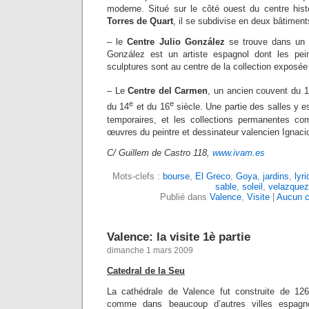
moderne. Situé sur le côté ouest du centre hist
Torres de Quart
, il se subdivise en deux bâtiment
– le
Centre Julio González
se trouve dans un é
González est un artiste espagnol dont les pein
sculptures sont au centre de la collection exposée 
– Le
Centre del Carmen
, un ancien couvent du 
e
e
du 14
et du 16
siècle. Une partie des salles y e
temporaires, et les collections permanentes co
œuvres du peintre et dessinateur valencien Ignac
C/ Guillem de Castro 118,
www.ivam.es
Mots-clefs :
bourse
,
El Greco
,
Goya
,
jardins
,
lyr
sable
,
soleil
,
velazquez
Publié dans
Valence
,
Visite
|
Aucun c
Valence: la visite 1è partie
dimanche 1 mars 2009
Catedral de la Seu
La cathédrale de Valence fut construite de 12
comme dans beaucoup d’autres villes espagnol