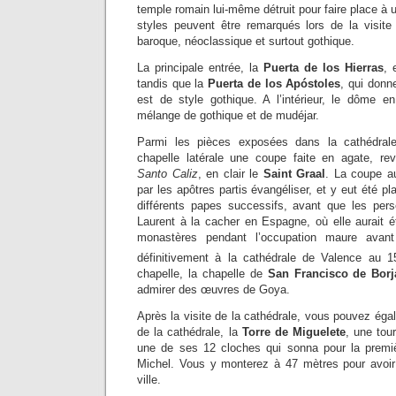
temple romain lui-même détruit pour faire place 
styles peuvent être remarqués lors de la visite
baroque, néoclassique et surtout gothique.
La principale entrée, la
Puerta de los Hierras
, 
tandis que la
Puerta de los Apóstoles
, qui donn
est de style gothique. A l’intérieur, le dôme 
mélange de gothique et de mudéjar.
Parmi les pièces exposées dans la cathédral
chapelle latérale une coupe faite en agate, r
Santo Caliz
, en clair le
Saint Graal
. La coupe a
par les apôtres partis évangéliser, et y eut été p
différents papes successifs, avant que les persé
Laurent à la cacher en Espagne, où elle aurait é
monastères pendant l’occupation maure avan
définitivement à la cathédrale de Valence au 1
chapelle, la chapelle de
San Francisco de Borj
admirer des œuvres de Goya.
Après la visite de la cathédrale, vous pouvez éga
de la cathédrale, la
Torre de Miguelete
, une tou
une de ses 12 cloches qui sonna pour la premièr
Michel. Vous y monterez à 47 mètres pour avoir
ville.