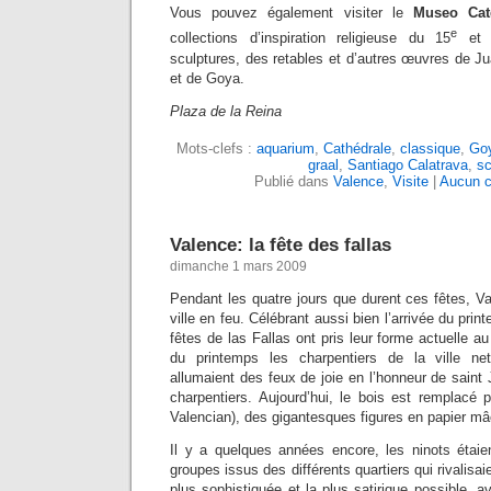
Vous pouvez également visiter le
Museo Cate
e
collections d’inspiration religieuse du 15
et 
sculptures, des retables et d’autres œuvres de J
et de Goya.
Plaza de la Reina
Mots-clefs :
aquarium
,
Cathédrale
,
classique
,
Go
graal
,
Santiago Calatrava
,
sc
Publié dans
Valence
,
Visite
|
Aucun c
Valence: la fête des fallas
dimanche 1 mars 2009
Pendant les quatre jours que durent ces fêtes, Va
ville en feu. Célébrant aussi bien l’arrivée du pri
fêtes de las Fallas ont pris leur forme actuelle a
du printemps les charpentiers de la ville nett
allumaient des feux de joie en l’honneur de saint 
charpentiers. Aujourd’hui, le bois est remplacé
Valencian), des gigantesques figures en papier m
Il y a quelques années encore, les ninots étaien
groupes issus des différents quartiers qui rivalisaie
plus sophistiquée et la plus satirique possible, a