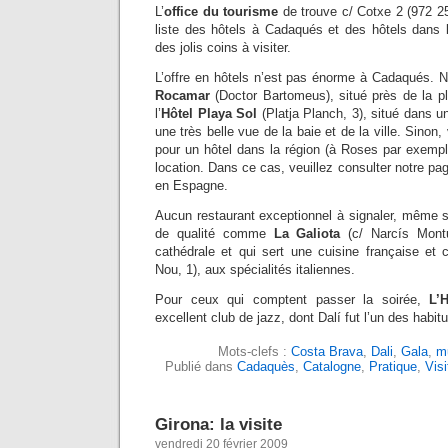
L’
office du tourisme
de trouve c/ Cotxe 2 (972 25
liste des hôtels à Cadaqués et des hôtels dans la
des jolis coins à visiter.
L’offre en hôtels n’est pas énorme à Cadaqués. N
Rocamar
(Doctor Bartomeus), situé près de la pl
l’
Hôtel Playa Sol
(Platja Planch, 3), situé dans 
une très belle vue de la baie et de la ville. Sinon
pour un hôtel dans la région (à Roses par exempl
location. Dans ce cas, veuillez consulter notre pa
en Espagne.
Aucun restaurant exceptionnel à signaler, même s
de qualité comme
La Galiota
(c/ Narcís Montur
cathédrale et qui sert une cuisine française et 
Nou, 1), aux spécialités italiennes.
Pour ceux qui comptent passer la soirée,
L’H
excellent club de jazz, dont Dalí fut l’un des habit
Mots-clefs :
Costa Brava
,
Dali
,
Gala
,
m
Publié dans
Cadaquès
,
Catalogne
,
Pratique
,
Visi
Girona: la visite
vendredi 20 février 2009