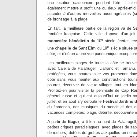
une location saisonnière pendant l’été. Il n
également mettre à profit une ou deux après-midi 
accéder à d’autres merveilles aussi agréables (s
de bronzage à la plage.
En fait, la meilleure partie de la région va de
S
frontière française. Cette ville dispose d’un jol
e
monastère bénédictin
du 10
siècle (certes rec
e
une
chapelle de Sant Elm
du 19
siècle située s
côte, et d’où on a une vue panoramique exceptionn
Les meilleures plages de toute la côte se trouv
avec Calella de Palafrugell, Llafranc et Tamariu
protégées, vous pourrez aller vos promener dans
côte sans vous heurter aux constructions touri
pourrez découvrir de vieux villages tout en bla
Profitez-en pour visiter la péninsule de
Cap Ro
général russe et qui est aujourd’hui un jardin b
juillet et en août s’y déroule le
Festival Jardins 
du flamenco, des musiques du monde et des ar
vacances complètes: plage, détente, découverte et
A partir de
Bagur
, à 6 km au nord de Palafrugel
petites criques paradisiaques, avec plages de sab
de rochers, dotées de grottes auxquelles on ne p