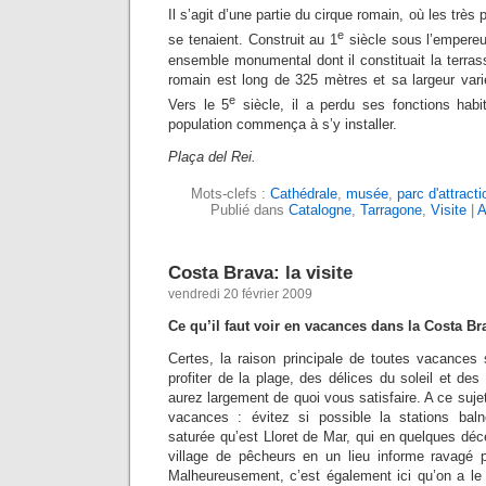
Il s’agit d’une partie du cirque romain, où les très
e
se tenaient. Construit au 1
siècle sous l’empereur 
ensemble monumental dont il constituait la terras
romain est long de 325 mètres et sa largeur vari
e
Vers le 5
siècle, il a perdu ses fonctions habit
population commença à s’y installer.
Plaça del Rei.
Mots-clefs :
Cathédrale
,
musée
,
parc d'attracti
Publié dans
Catalogne
,
Tarragone
,
Visite
|
A
Costa Brava: la visite
vendredi 20 février 2009
Ce qu’il faut voir en vacances dans la Costa Br
Certes, la raison principale de toutes vacances
profiter de la plage, des délices du soleil et des
aurez largement de quoi vous satisfaire. A ce suje
vacances : évitez si possible la stations baln
saturée qu’est Lloret de Mar, qui en quelques déc
village de pêcheurs en un lieu informe ravagé 
Malheureusement, c’est également ici qu’on a le