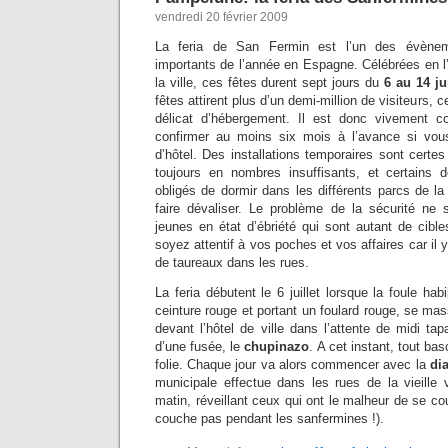
vendredi 20 février 2009
La feria de San Fermin est l’un des évènem
importants de l’année en Espagne. Célébrées en l
la ville, ces fêtes durent sept jours du
6 au 14 jui
fêtes attirent plus d’un demi-million de visiteurs, 
délicat d’hébergement. Il est donc vivement c
confirmer au moins six mois à l’avance si vou
d’hôtel. Des installations temporaires sont cert
toujours en nombres insuffisants, et certains d
obligés de dormir dans les différents parcs de la 
faire dévaliser. Le problème de la sécurité ne
jeunes en état d’ébriété qui sont autant de cibles
soyez attentif à vos poches et vos affaires car il
de taureaux dans les rues.
La feria débutent le 6 juillet lorsque la foule hab
ceinture rouge et portant un foulard rouge, se ma
devant l’hôtel de ville dans l’attente de midi tap
d’une fusée, le
chupinazo
. A cet instant, tout bas
folie. Chaque jour va alors commencer avec la
di
municipale effectue dans les rues de la vieille 
matin, réveillant ceux qui ont le malheur de se co
couche pas pendant les sanfermines !).