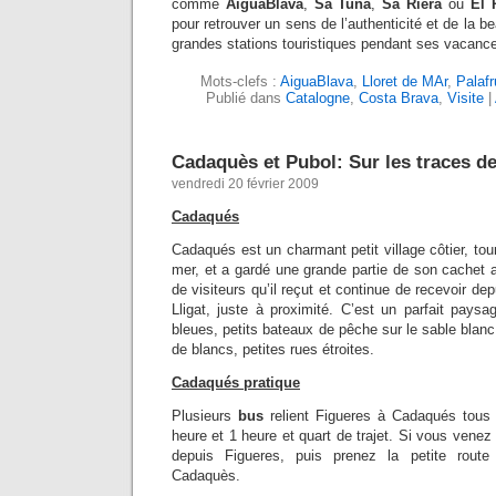
comme
AiguaBlava
,
Sa
Tuna
,
Sa
Riera
ou
El
pour retrouver un sens de l’authenticité et de la 
grandes stations touristiques pendant ses vacanc
Mots-clefs :
AiguaBlava
,
Lloret de MAr
,
Palafr
Publié dans
Catalogne
,
Costa Brava
,
Visite
|
Cadaquès et Pubol: Sur les traces de
vendredi 20 février 2009
Cadaqués
Cadaqués est un charmant petit village côtier, tou
mer, et a gardé une grande partie de son cachet a
de visiteurs qu’il reçut et continue de recevoir dep
Lligat, juste à proximité. C’est un parfait pays
bleues, petits bateaux de pêche sur le sable blanc
de blancs, petites rues étroites.
Cadaqués pratique
Plusieurs
bus
relient Figueres à Cadaqués tous 
heure et 1 heure et quart de trajet. Si vous vene
depuis Figueres, puis prenez la petite route
Cadaquès.