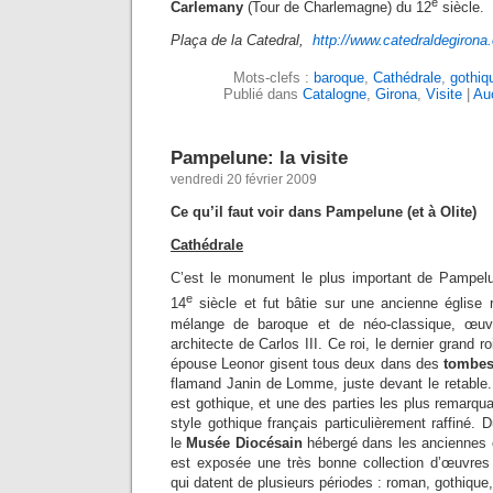
e
Carlemany
(Tour de Charlemagne) du 12
siècle.
Plaça de la Catedral,
http://www.catedraldegirona.
Mots-clefs :
baroque
,
Cathédrale
,
gothiq
Publié dans
Catalogne
,
Girona
,
Visite
|
Au
Pampelune: la visite
vendredi 20 février 2009
Ce qu’il faut voir dans Pampelune (et à Olite)
Cathédrale
C’est le monument le plus important de Pampelu
e
14
siècle et fut bâtie sur une ancienne églis
mélange de baroque et de néo-classique, œuv
architecte de Carlos III. Ce roi, le dernier grand r
épouse Leonor gisent tous deux dans des
tombes
flamand Janin de Lomme, juste devant le retable. L
est gothique, et une des parties les plus remarqu
style gothique français particulièrement raffiné. D
le
Musée Diocésain
hébergé dans les anciennes cu
est exposée une très bonne collection d’œuvres 
qui datent de plusieurs périodes : roman, gothiqu