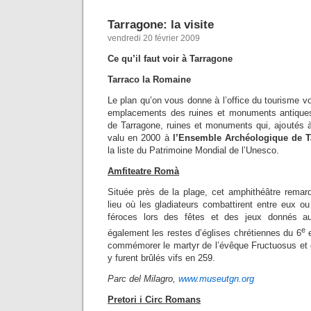
Tarragone: la visite
vendredi 20 février 2009
Ce qu’il faut voir à Tarragone
Tarraco la Romaine
Le plan qu’on vous donne à l’office du tourisme vo
emplacements des ruines et monuments antiques 
de Tarragone, ruines et monuments qui, ajoutés
valu en 2000 à
l’Ensemble Archéologique de T
la liste du Patrimoine Mondial de l’Unesco.
Amfiteatre Romà
Située près de la plage, cet amphithéâtre remar
lieu où les gladiateurs combattirent entre eux o
féroces lors des fêtes et des jeux donnés a
e
également les restes d’églises chrétiennes du 6
e
commémorer le martyr de l’évêque Fructuosus et 
y furent brûlés vifs en 259.
Parc del Milagro,
www.museutgn.org
Pretori i Circ Romans