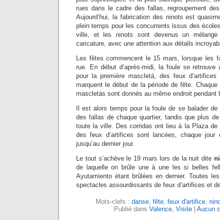
rues dans le cadre des fallas, regroupement de
Aujourd’hui, la fabrication des ninots est quasi
plein temps pour les concurrents issus des écoles 
ville, et les ninots sont devenus un mélange
caricature, avec une attention aux détails incroyab
Les fêtes commencent le 15 mars, lorsque les fal
rue. En début d’après-midi, la foule se retrouve
pour la première mascletá, des feux d’artifice
marquent le début de la période de fête. Chaque
mascletás sont donnés au même endroit pendant le
Il est alors temps pour la foule de se balader de
des fallas de chaque quartier, tandis que plus de
toute la ville. Des corridas ont lieu à la Plaza de
des feux d’artifices sont lancées, chaque jour
jusqu’au dernier jour.
Le tout s’achève le 19 mars lors de la nuit dite
ni
de laquelle on brûle une à une les si belles fel
Ayutamiento étant brûlées en dernier. Toutes les
spectacles assourdissants de feux d’artifices et d
Mots-clefs :
danse
,
fête
,
feux d'artifice
,
nin
Publié dans
Valence
,
Visite
|
Aucun c