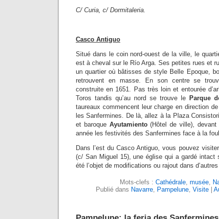
C/ Curia, c/ Dormitaleria.
Casco Antiguo
Situé dans le coin nord-ouest de la ville, le quar
est à cheval sur le Río Arga. Ses petites rues et r
un quartier où bâtisses de style Belle Epoque, b
retrouvent en masse. En son centre se tro
construite en 1651. Pas très loin et entourée d’a
Toros tandis qu’au nord se trouve le
Parque d
taureaux commencent leur charge en direction de
les Sanfermines. De là, allez à la Plaza Consistori
et baroque
Ayutamiento
(Hôtel de ville), devan
année les festivités des Sanfermines face à la foul
Dans l’est du Casco Antiguo, vous pouvez visiter 
(c/ San Miguel 15), une église qui a gardé intact
été l’objet de modifications ou rajout dans d’autres
Mots-clefs :
Cathédrale
,
musée
,
Na
Publié dans
Navarre
,
Pampelune
,
Visite
|
A
Pampelune: la feria des Sanfermines