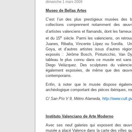
dimanche 1 mars 2009
Museo de Bellas Artes
C’est l’un des plus prestigieux musées des b
collections comprennent notamment des œuvres
d’artistes valenciens et flamands, dont les fameux
e
et du 15
siècle. Parmi les valenciens, on retr
Juanes, Ribalta, Vincente López ou Sorolla. Un
Goya, et d’autres artistes issus d’autres régi
exposés : Jérôme Bosch, Pinturicchio, Van Dy
tableau le plus connu dans ce musée est san
Diego Velázquez. Des sculptures du valencie
également exposées, de même que des œuvres
contemporains.
Enfin, à noter que le musée dispose égalemen
archéologique comportant des pièces ibériques, ro
C/ San Pío V 9, Métro Alameda,
http://www.cult.
Instituto Valenciano de Arte Moderno
Avec ses neuf galeries qui exposent des œuvr
musée a placé Valence dans la carte des villes qu