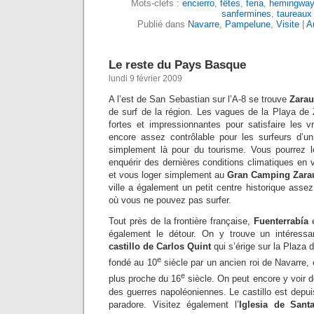
Mots-clefs :
encierro
,
fêtes
,
feria
,
hemingway
sanfermines
,
taureaux
Publié dans
Navarre
,
Pampelune
,
Visite
|
A
Le reste du Pays Basque
lundi 9 février 2009
A l’est de San Sebastian sur l’A-8 se trouve
Zarau
de surf de la région. Les vagues de la Playa de
fortes et impressionnantes pour satisfaire les v
encore assez contrôlable pour les surfeurs d’u
simplement là pour du tourisme. Vous pourrez l
enquérir des dernières conditions climatiques en 
et vous loger simplement au
Gran Camping Zara
ville a également un petit centre historique assez
où vous ne pouvez pas surfer.
Tout près de la frontière française,
Fuenterrabía
e
également le détour. On y trouve un intéressan
castillo de Carlos Quint
qui s’érige sur la Plaza 
e
fondé au 10
siècle par un ancien roi de Navarre, 
e
plus proche du 16
siècle. On peut encore y voir 
des guerres napoléoniennes. Le castillo est depuis
paradore. Visitez également l’
Iglesia de Sant