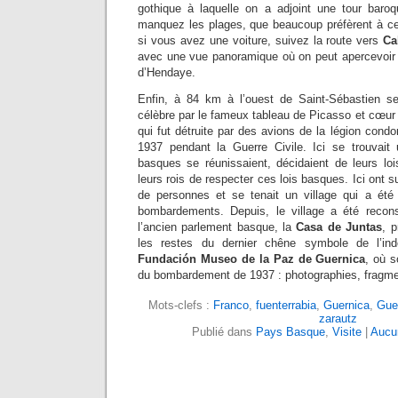
gothique à laquelle on a adjoint une tour baro
manquez les plages, que beaucoup préfèrent à cel
si vous avez une voiture, suivez la route vers
Ca
avec une vue panoramique où on peut apercevoir la
d’Hendaye.
Enfin, à 84 km à l’ouest de Saint-Sébastien s
célèbre par le fameux tableau de Picasso et cœur
qui fut détruite par des avions de la légion condor
1937 pendant la Guerre Civile. Ici se trouvait
basques se réunissaient, décidaient de leurs lo
leurs rois de respecter ces lois basques. Ici ont 
de personnes et se tenait un village qui a été
bombardements. Depuis, le village a été reconst
l’ancien parlement basque, la
Casa de Juntas
, p
les restes du dernier chêne symbole de l’in
Fundación Museo de la Paz de Guernica
, où 
du bombardement de 1937 : photographies, frag
Mots-clefs :
Franco
,
fuenterrabia
,
Guernica
,
Guer
zarautz
Publié dans
Pays Basque
,
Visite
|
Aucu