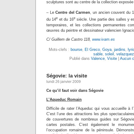
sculptures sont au centre de la collection exposée 
– Le
Centre del Carmen
, un ancien couvent du 
e
e
du 14
et du 16
siècle. Une partie des salles y e
temporaires, et les collections permanentes co
œuvres du peintre et dessinateur valencien Ignac
C/ Guillem de Castro 118,
www.ivam.es
Mots-clefs :
bourse
,
El Greco
,
Goya
,
jardins
,
lyr
sable
,
soleil
,
velazquez
Publié dans
Valence
,
Visite
|
Aucun c
Ségovie: la visite
lundi 26 janvier 2009
Ce qu’il faut voir dans Ségovie
L’Aqueduc Romain
Difficile de rater l’Aqueduc qui vous accueille à l’
C’est l’une des attractions les plus spectaculaires
de couvertures de nombreux guides sur Ségovie
cartes postales. C’est également le monume
l’occupation romaine de la péninsule. Démonstr