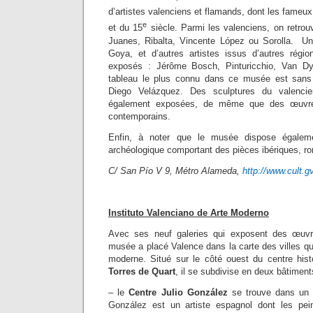
d’artistes valenciens et flamands, dont les fameux
e
et du 15
siècle. Parmi les valenciens, on retr
Juanes, Ribalta, Vincente López ou Sorolla. Un
Goya, et d’autres artistes issus d’autres régi
exposés : Jérôme Bosch, Pinturicchio, Van Dy
tableau le plus connu dans ce musée est san
Diego Velázquez. Des sculptures du valencie
également exposées, de même que des œuvres
contemporains.
Enfin, à noter que le musée dispose égalemen
archéologique comportant des pièces ibériques, ro
C/ San Pío V 9, Métro Alameda,
http://www.cult.
Instituto Valenciano de Arte Moderno
Avec ses neuf galeries qui exposent des œuvr
musée a placé Valence dans la carte des villes qu
moderne. Situé sur le côté ouest du centre hist
Torres de Quart
, il se subdivise en deux bâtiment
– le
Centre Julio González
se trouve dans un é
González est un artiste espagnol dont les pein