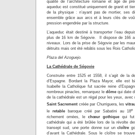
qualité de l’architecture romaine et âgé de pr
aqueduc est constitué uniquement de granit et tie
de la physique : n’ayant pas de mortier, ses di
ensemble grâce aux arcs et à leurs clés de voût
pression engendrée par la structure.
L’aqueduc était destiné à transporter l’eau depu
plus de 16 km de Ségovie. Il dispose de 166 ar
niveaux. Lors de la prise de Ségovie par les mau
détruits mais ont été rebâtis sous les Rois Cathol
Plaza del Azoguejo.
La Cathédrale de Ségovie
Construite entre 1525 et 1558, il s’agit de la d
d’Espagne. Bordant la Plaza Mayor, elle est b
Isabelle la Catholique fut sacrée reine d’Espagne
nombreux pinacles, remarquez le
dôme
qui date de
de la cathédrale est un régal pour les yeux, ave
Saint Sacrement
créée par Churriguera, les
vitr
e
le
retable
baroque créé par Sabatini au 18
richement ornées, le
chœur gothique
qui fut
cathédrale qui a été brûlée lors de la révolte
transept sud, une porte donne sur un
cloître
got
d’avant la Cathédrale. Sous le cloître se trou