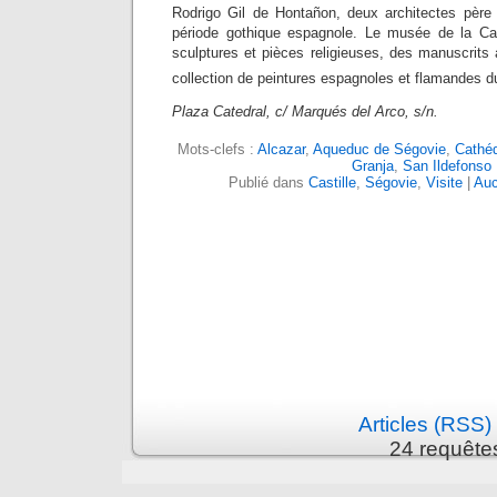
Rodrigo Gil de Hontañon, deux architectes père e
période gothique espagnole. Le musée de la Ca
sculptures et pièces religieuses, des manuscrits 
collection de peintures espagnoles et flamandes d
Plaza Catedral, c/ Marqués del Arco, s/n.
Mots-clefs :
Alcazar
,
Aqueduc de Ségovie
,
Cathéd
Granja
,
San Ildefonso
Publié dans
Castille
,
Ségovie
,
Visite
|
Auc
Articles (RSS)
24 requête