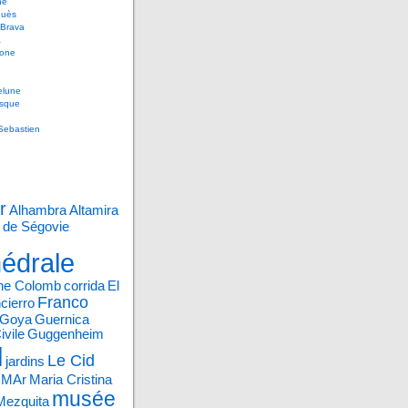
ne
uès
 Brava
a
gone
lune
sque
Sebastien
r
Alhambra
Altamira
 de Ségovie
édrale
phe Colomb
corrida
El
Franco
cierro
Goya
Guernica
ivile
Guggenheim
l
Le Cid
jardins
e MAr
Maria Cristina
musée
Mezquita