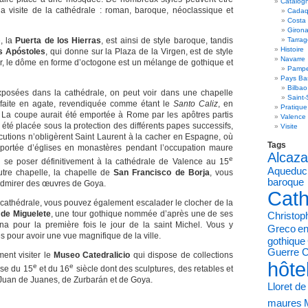
Catalog
a visite de la cathédrale : roman, baroque, néoclassique et
Cadaq
Costa
Giron
e, la
Puerta de los Hierras
, est ainsi de style baroque, tandis
Tarra
Histoire
s Apóstoles
, qui donne sur la Plaza de la Virgen, est de style
Navarre
eur, le dôme en forme d’octogone est un mélange de gothique et
Pampe
Pays Ba
Bilbao
xposées dans la cathédrale, on peut voir dans une chapelle
Saint-
 faite en agate, revendiquée comme étant le
Santo Caliz
, en
Pratique
. La coupe aurait été emportée à Rome par les apôtres partis
Valence
t été placée sous la protection des différents papes successifs,
Visite
cutions n’obligèrent Saint Laurent à la cacher en Espagne, où
Tags
nsportée d’églises en monastères pendant l’occupation maure
Alcaza
e
 se poser définitivement à la cathédrale de Valence au 15
Aqueduc
utre chapelle, la chapelle de
San Francisco de Borja
, vous
baroque
dmirer des œuvres de Goya.
Cath
a cathédrale, vous pouvez également escalader le clocher de la
 de Miguelete
, une tour gothique nommée d’après une de ses
Christo
na pour la première fois le jour de la saint Michel. Vous y
Greco
en
 pour avoir une vue magnifique de la ville.
gothique
Guerre C
ent visiter le
Museo Catedralicio
qui dispose de collections
hôte
e
e
euse du 15
et du 16
siècle dont des sculptures, des retables et
Juan de Juanes, de Zurbarán et de Goya.
Lloret d
maures