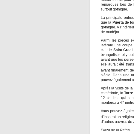
remarqués lors de l
surtout gothique.
La principale entré
que la
Puerta de lo
gothique. A l’intéri
de mudéjar.
Parmi les pièces e
latérale une coupe
clair le
Saint Graal
évangéliser, et y eu
avant que les persé
elle aurait été tra
avant finalement de
siècle. Dans une a
pouvez également a
Après la visite de l
cathédrale, la
Torre
12 cloches qui son
monterez à 47 mètres
Vous pouvez égalem
d’inspiration religi
d’autres œuvres de 
Plaza de la Reina