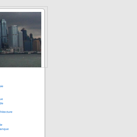
sie
ue
de
chitecture
ie
anque
e