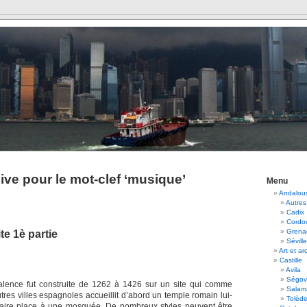
ive pour le mot-clef ‘musique’
Menu
Andalou
Autres
Cadix
Cordo
Grena
ite 1è partie
Séville
Art et ar
Castille
Avila
Ségov
alence fut construite de 1262 à 1426 sur un site qui comme
Salam
res villes espagnoles accueillit d’abord un temple romain lui-
Tolèd
faire place à une mosquée. De nombreux styles peuvent être