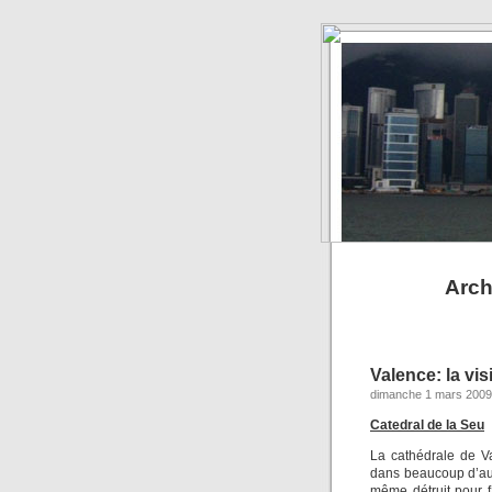
Arch
Valence: la vis
dimanche 1 mars 2009
Catedral de la Seu
La cathédrale de V
dans beaucoup d’aut
même détruit pour 