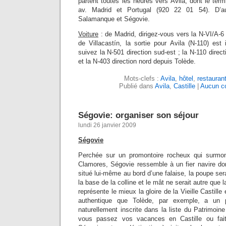
partent toutes les heures vers Avila, dont le term
av. Madrid et Portugal (920 22 01 54). D’au
Salamanque et Ségovie.
Voiture
: de Madrid, dirigez-vous vers la N-VI/A-6
de Villacastín, la sortie pour Avila (N-110) es
suivez la N-501 direction sud-est ; la N-110 direc
et la N-403 direction nord depuis Tolède.
Mots-clefs :
Avila
,
hôtel
,
restauran
Publié dans
Avila
,
Castille
|
Aucun c
Ségovie: organiser son séjour
lundi 26 janvier 2009
Ségovie
Perchée sur un promontoire rocheux qui surmon
Clamores, Ségovie ressemble à un fier navire dont
situé lui-même au bord d’une falaise, la poupe ser
la base de la colline et le mât ne serait autre que l
représente le mieux la gloire de la Vieille Castill
authentique que Tolède, par exemple, a un 
naturellement inscrite dans la liste du Patrimoi
vous passez vos vacances en Castille ou fait