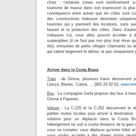
choix : certaines zones sont extrêmement su
tourisme de masse dans son expression la plus i
conséquence entre autres que les côtes sont co
des constructions hideuses destinées uniquemen
touristes qui y prennent des locations, sans au
beauté et la protection des côtes. Dans d’autr
indiquons ici), vous allez pouvoir accéder à
surpeuplées (il ne faut pas non plus trop rêver q
été), entourées de petits villages charmants ou de
qui valent largement le détour, et pas uniquement pa
Arriver dans la Costa Brava
Train
: de Girona, plusieurs trains desservent pl
Llança, Blanes, Colera, … (902 24 02 02,
www.ren
Bus
: La compagnie Sarfa propose des bus à trave
Girona à Figueres.
Voiture
: La C-225 et la C-252 desservent la rég
petites routes locales pour arriver à destination.
solution pour se déplacer dans la Costa B
hébergement ne soit à courte distance de la gare o
vous ne comptez vous déplacer qu’entre hôtel et 
vous voulez accéder à des plages moins peuplée