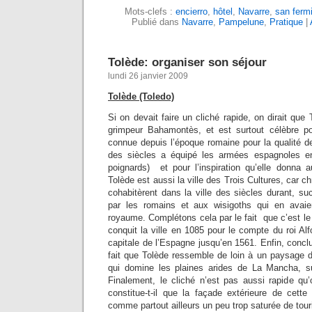
Mots-clefs :
encierro
,
hôtel
,
Navarre
,
san ferm
Publié dans
Navarre
,
Pampelune
,
Pratique
|
Tolède: organiser son séjour
lundi 26 janvier 2009
Tolède (Toledo)
Si on devait faire un cliché rapide, on dirait que 
grimpeur Bahamontès, et est surtout célèbre p
connue depuis l’époque romaine pour la qualité d
des siècles a équipé les armées espagnoles e
poignards) et pour l’inspiration qu’elle donna
Tolède est aussi la ville des Trois Cultures, car c
cohabitèrent dans la ville des siècles durant, s
par les romains et aux wisigoths qui en avaien
royaume. Complétons cela par le fait que c’est l
conquit la ville en 1085 pour le compte du roi Alf
capitale de l’Espagne jusqu’en 1561. Enfin, conclu
fait que Tolède ressemble de loin à un paysage d
qui domine les plaines arides de La Mancha, s
Finalement, le cliché n’est pas aussi rapide qu
constitue-t-il que la façade extérieure de cett
comme partout ailleurs un peu trop saturée de tour