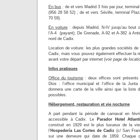
En bus
: de et vers Madrid 3 fois par jour, termin
(956 28 58 52) ; de et vers Séville, terminal Pla
70 59).
En voiture
: depuis Madrid, N-IV jusqu’au bout 
l’A-4 (payant); De Grenade, A-92 et A-382 à Ante
nord de Cadix.
Location de voiture: les plus grandes sociétés de
Cadix, mais vous pouvez également effectuer la ré
avant votre départ par internet (voir
page de locati
Infos pratiques
Office du tourisme
: deux offices sont présents
Dios : l’office municipal et l’office de la Jun
donnera une carte de la ville ainsi que la liste 
possibles.
Hébergement, restauration et vie nocturne
A part pendant la période de carnaval en févri
accessible à Cadix. Le
Parador Hotel Atlant
construit en 1929 est le plus luxueux de la viei
l’
Hospedería Las Cortes de Cadiz
(c/ San Fran
sur une demeure qui date de 1859. Chaque c