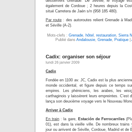
desservent Grenade. De Séville, le voyage es
également de Cordoue ; 2 heures depuis la Cost
situé Carretera de Jaén s/n (958 185 480).
Par route
: des autoroutes relient Grenade à Madr
et Séville (A-2).
Mots-clefs :
Grenade
,
hôtel
,
restauration
,
Sierra 
Publié dans
Andalousie
,
Grenade
,
Pratique
|
Cadix: organiser son séjour
lundi 26 janvier 2009
Cadix
Fondée en 1100 av. JC, Cadix est la plus ancienne
monde occidental, et figure depuis ce temps su
empires. Les phéniciens, les arabes, les wisi
carthaginois y laissèrent leurs empreintes. C’est 
lança son deuxième voyage vers le Nouveau Mon
Arriver à Cadix
En train
: la gare,
Estación de Ferrocarriles
(Pla
01), est dans la vieille ville. De nombreux trains 
jour ou arrivent de Séville, Cordoue, Madrid et de 