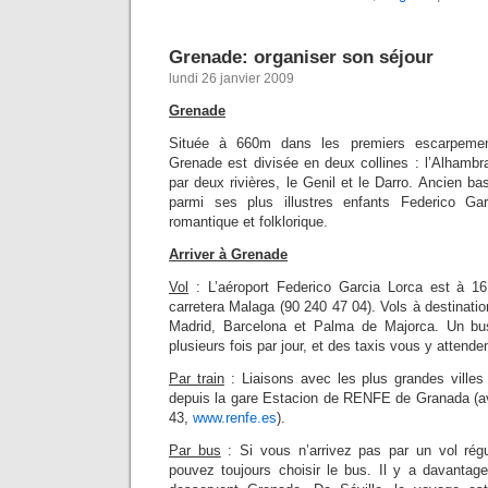
Grenade: organiser son séjour
lundi 26 janvier 2009
Grenade
Située à 660m dans les premiers escarpemen
Grenade est divisée en deux collines : l’Alhambra 
par deux rivières, le Genil et le Darro. Ancien bas
parmi ses plus illustres enfants Federico Ga
romantique et folklorique.
Arriver à Grenade
Vol
: L’aéroport Federico Garcia Lorca est à 16
carretera Malaga (90 240 47 04). Vols à destinati
Madrid, Barcelona et Palma de Majorca. Un bus r
plusieurs fois par jour, et des taxis vous y attend
Par train
: Liaisons avec les plus grandes ville
depuis la gare Estacion de RENFE de Granada (a
43,
www.renfe.es
).
Par bus
: Si vous n’arrivez pas par un vol régu
pouvez toujours choisir le bus. Il y a davantag