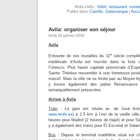
Mots-clefs :
hôtel
,
restaurant
,
soiré
Publié dans
Castille
,
Salamanque
|
Aucu
Avila: organiser son séjour
lundi 26 janvier 2009
Avila
e
Entourée de ses murailles du 11
siècle complèt
médiévale d’Avila est inscrite dans la liste
l’Unesco. Plus haute capitale provinciale d’Espag
Sainte Thérèse ressemble à une forteresse posé
massif. Mais la ville ne se limite pas au Moyen A
y trouve également des palais Renaissance
remarquablement préservées.
Arriver à Avila
Train
: La gare est située av. de José Ant
www.renfe.es
) à 1.5 km à l’est de la vieille ville
heures pour Madrid (2 heures de trajet) et pour Ség
y a également des trains pour El Escorial et Sala
Bus
: Depuis le terminal madrilène situé sur 