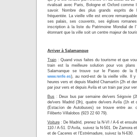
rivalisait avec Paris, Bologne et Oxford comme 
savoir. Nombre des plus grands esprits de l’
fréquentée. La vieille ville est encore remarquab
ses palais, ses couvents, ses églises romanes
inscription à la liste du Patrimoine Mondial de 
étonnant que la ville soit un centre majeur de tour
Arriver à Salamanque
Train
: Quand vous faites du tourisme et que vous
train est la meilleure solution pour vos plan
Salamanque se trouve sur le Paseo de la E
www.renfe.es
), au nord-est de la vieille ville. Il
heures vers et depuis Madrid Chamartín (2h et demi
par jour vers et depuis Avila et un train par jour v
Bus
: Deux bus par semaine de/vers Ségovie (2h
de/vers Madrid (3h), quatre de/vers Avila (1h et
(Estacíon de Autobuses) se trouve entre av.
Filiberto Villalobos (923 22 60 79).
Voiture
: De Madrid, prenez la N-VI / A-6 et ensuite
110 / A-51. D’Avila, suivez la N-501. De Zamora et
et de Caceres et l’Estrémadure, suivez la N-630.