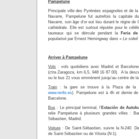
Pampelune
Principale ville des Pyrénées espagnoles et de
Navarre, Pampelune fut autrefois la capitale 
Navarre, son âge d’or eut lieu durant le règne de C
cathédrale. Elle est surtout réputée pour le célè
taureaux qui se déroule pendant la
Feria
de
popularisé par Ernest Hemingway dans «
Le soleil
Arriver à Pampelune
Vols
: vols quotidiens avec Madrid et Barcelone 
(ctra Zaragoza, km 6,5, 948 16 87 00). A la desce
ou le bus 21 vous emmènent jusqu’au centre de la 
Train
: la gare se trouve à la Plaza de la 
www.renfe.es
). Pampelune est à 4h et demie de
Barcelone.
Bus
: Le principal terminal, l’
Estación de Auto
relie Pampelune à plusieurs grandes villes : Ba
Sébastien, Madrid.
Voiture
: De Saint-Sébastien, suivre la N-240. De 
de Saint-Sébastien ou de Vitoria (N-1).