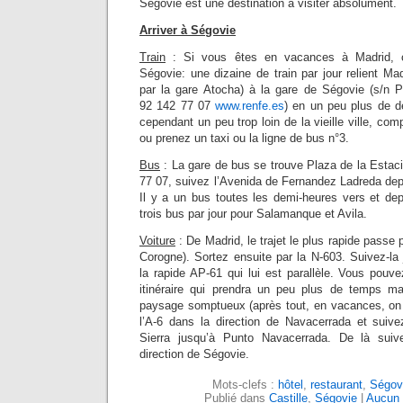
Ségovie est une déstination à visiter absolument.
Arriver à Ségovie
Train
: Si vous êtes en vacances à Madrid, c
Ségovie: une dizaine de train par jour relient M
par la gare Atocha) à la gare de Ségovie (s/n 
92 142 77 07
www.renfe.es
) en un peu plus de d
cependant un peu trop loin de la vieille ville, c
ou prenez un taxi ou la ligne de bus n°3.
Bus
: La gare de bus se trouve Plaza de la Estac
77 07, suivez l’Avenida de Fernandez Ladreda depui
Il y a un bus toutes les demi-heures vers et de
trois bus par jour pour Salamanque et Avila.
Voiture
: De Madrid, le trajet le plus rapide passe p
Corogne). Sortez ensuite par la N-603. Suivez-la
la rapide AP-61 qui lui est parallèle. Vous pouv
itinéraire qui prendra un peu plus de temps ma
paysage somptueux (après tout, en vacances, on 
l’A-6 dans la direction de Navacerrada et suive
Sierra jusqu’à Punto Navacerrada. De là sui
direction de Ségovie.
Mots-clefs :
hôtel
,
restaurant
,
Ségov
Publié dans
Castille
,
Ségovie
|
Aucun 