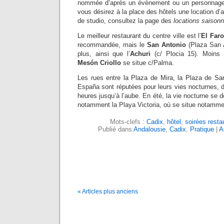
nommée d’après un évènement ou un personnage de 
vous désirez à la place des hôtels une location d’
de studio, consultez la page des
locations saisonn
Le meilleur restaurant du centre ville est l’
El Faro
recommandée, mais le
San Antonio
(Plaza San A
plus, ainsi que l’
Achuri
(c/ Plocia 15). Moins c
Mesón Criollo
se situe c/Palma.
Les rues entre la Plaza de Mira, la Plaza de Sa
España sont réputées pour leurs vies nocturnes, 
heures jusqu’à l’aube. En été, la vie nocturne se d
notamment la Playa Victoria, où se situe notamme
Mots-clefs :
Cadix
,
hôtel
,
soirées resta
Publié dans
Andalousie
,
Cadix
,
Pratique
|
A
« Articles plus anciens