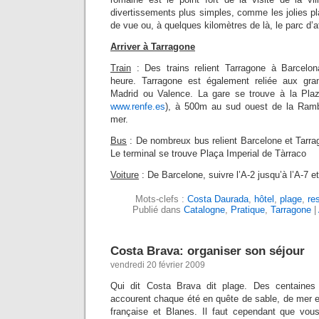
divertissements plus simples, comme les jolies pl
de vue ou, à quelques kilomètres de là, le parc d’a
Arriver à Tarragone
Train
: Des trains relient Tarragone à Barcelona
heure. Tarragone est également reliée aux gr
Madrid ou Valence. La gare se trouve à la Pla
www.renfe.es
), à 500m au sud ouest de la Ramb
mer.
Bus
: De nombreux bus relient Barcelone et Tarrago
Le terminal se trouve Plaça Imperial de Tàrraco
Voiture
: De Barcelone, suivre l’A-2 jusqu’à l’A-7 e
Mots-clefs :
Costa Daurada
,
hôtel
,
plage
,
re
Publié dans
Catalogne
,
Pratique
,
Tarragone
|
Costa Brava: organiser son séjour
vendredi 20 février 2009
Qui dit Costa Brava dit plage. Des centaines
accourent chaque été en quête de sable, de mer et 
française et Blanes. Il faut cependant que vous