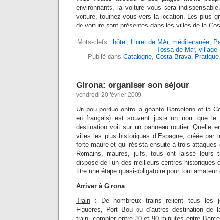
environnants, la voiture vous sera indispensabl
voiture, tournez-vous vers la location. Les plus g
de voiture sont présentes dans les villes de la Co
Mots-clefs :
hôtel
,
Lloret de MAr
,
méditerranée
,
Pa
Tossa de Mar
,
village
Publié dans
Catalogne
,
Costa Brava
,
Pratique
Girona: organiser son séjour
vendredi 20 février 2009
Un peu perdue entre la géante Barcelone et la Co
en français) est souvent juste un nom que le t
destination voit sur un panneau routier. Quelle er
villes les plus historiques d’Espagne, créée par
forte maure et qui résista ensuite à trois attaque
Romains, maures, juifs, tous ont laissé leurs t
dispose de l’un des meilleurs centres historiques
titre une étape quasi-obligatoire pour tout amateur
Arriver à Girona
Train
: De nombreux trains relient tous les j
Figueres, Port Bou ou d’autres destination de 
train, compter entre 30 et 90 minutes entre Barce