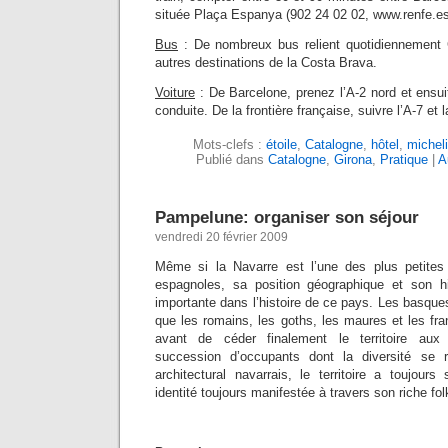
située Plaça Espanya (902 24 02 02, www.renfe.es
Bus
: De nombreux bus relient quotidiennement 
autres destinations de la Costa Brava.
Voiture
: De Barcelone, prenez l’A-2 nord et ensui
conduite. De la frontière française, suivre l’A-7 et l
Mots-clefs :
étoile
,
Catalogne
,
hôtel
,
michel
Publié dans
Catalogne
,
Girona
,
Pratique
|
A
Pampelune: organiser son séjour
vendredi 20 février 2009
Même si la Navarre est l’une des plus petit
espagnoles, sa position géographique et son hi
importante dans l’histoire de ce pays. Les basques
que les romains, les goths, les maures et les fran
avant de céder finalement le territoire aux
succession d’occupants dont la diversité se r
architectural navarrais, le territoire a toujour
identité toujours manifestée à travers son riche fol