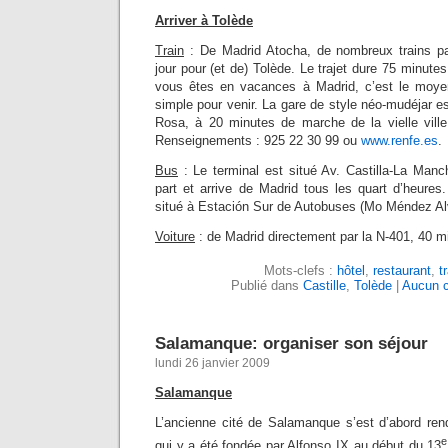
Arriver à Tolède
Train
: De Madrid Atocha, de nombreux trains par
jour pour (et de) Tolède. Le trajet dure 75 minute
vous êtes en vacances à Madrid, c’est le moyen
simple pour venir. La gare de style néo-mudéjar es
Rosa, à 20 minutes de marche de la vielle ville
Renseignements : 925 22 30 99 ou
www.renfe.es
.
Bus
: Le terminal est situé Av. Castilla-La Man
part et arrive de Madrid tous les quart d’heures
situé à Estación Sur de Autobuses (Mo Méndez Al
Voiture
: de Madrid directement par la N-401, 40 mi
Mots-clefs :
hôtel
,
restaurant
,
t
Publié dans
Castille
,
Tolède
|
Aucun 
Salamanque: organiser son séjour
lundi 26 janvier 2009
Salamanque
L’ancienne cité de Salamanque s’est d’abord rend
e
qui y a été fondée par Alfonso IX au début du 13