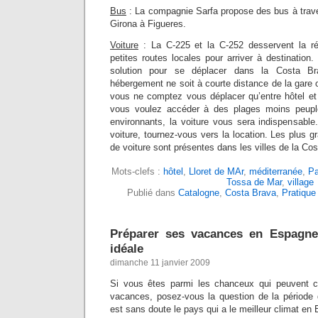
Bus
: La compagnie Sarfa propose des bus à trave
Girona à Figueres.
Voiture
: La C-225 et la C-252 desservent la rég
petites routes locales pour arriver à destination.
solution pour se déplacer dans la Costa B
hébergement ne soit à courte distance de la gare o
vous ne comptez vous déplacer qu’entre hôtel et 
vous voulez accéder à des plages moins peuplée
environnants, la voiture vous sera indispensabl
voiture, tournez-vous vers la location. Les plus g
de voiture sont présentes dans les villes de la Co
Mots-clefs :
hôtel
,
Lloret de MAr
,
méditerranée
,
Pa
Tossa de Mar
,
village
Publié dans
Catalogne
,
Costa Brava
,
Pratique
Préparer ses vacances en Espagne
idéale
dimanche 11 janvier 2009
Si vous êtes parmi les chanceux qui peuvent c
vacances, posez-vous la question de la période 
est sans doute le pays qui a le meilleur climat en E