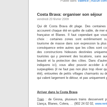
Publié dans
Valence
|
Aucun comm
Costa Brava: organiser son séjour
vendredi 20 février 2009
Qui dit Costa Brava dit plage. Des centaines
accourent chaque été en quête de sable, de mer et 
française et Blanes. Il faut cependant que vous
choix : certaines zones sont extrêmement su
tourisme de masse dans son expression la plus i
conséquence entre autres que les côtes sont co
des constructions hideuses destinées uniquemen
touristes qui y prennent des locations, sans au
beauté et la protection des côtes. Dans d’autr
indiquons ici), vous allez pouvoir accéder à
surpeuplées (il ne faut pas non plus trop rêver q
été), entourées de petits villages charmants ou de
qui valent largement le détour, et pas uniquement pa
Arriver dans la Costa Brava
Train
: de Girona, plusieurs trains desservent pl
Llança, Blanes, Colera, … (902 24 02 02,
www.ren