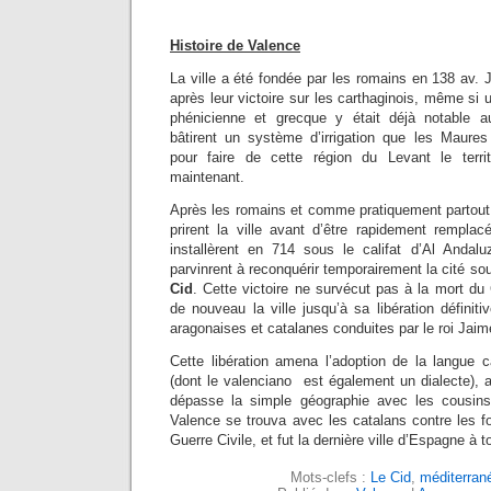
Histoire de Valence
La ville a été fondée par les romains en 138 av.
après leur victoire sur les carthaginois, même si 
phénicienne et grecque y était déjà notable 
bâtirent un système d’irrigation que les Maures 
pour faire de cette région du Levant le territo
maintenant.
Après les romains et comme pratiquement partout
prirent la ville avant d’être rapidement rempla
installèrent en 714 sous le califat d’Al Andal
parvinrent à reconquérir temporairement la cité so
Cid
. Cette victoire ne survécut pas à la mort du 
de nouveau la ville jusqu’à sa libération défini
aragonaises et catalanes conduites par le roi Jaime
Cette libération amena l’adoption de la langue c
(dont le valenciano est également un dialecte), a
dépasse la simple géographie avec les cousins
Valence se trouva avec les catalans contre les fo
Guerre Civile, et fut la dernière ville d’Espagne à 
Mots-clefs :
Le Cid
,
méditerran