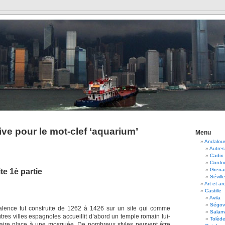
ve pour le mot-clef ‘aquarium’
Menu
Andalou
Autres
Cadix
Cordo
Grena
ite 1è partie
Séville
Art et ar
Castille
Avila
Ségov
alence fut construite de 1262 à 1426 sur un site qui comme
Salam
res villes espagnoles accueillit d’abord un temple romain lui-
Tolèd
faire place à une mosquée. De nombreux styles peuvent être