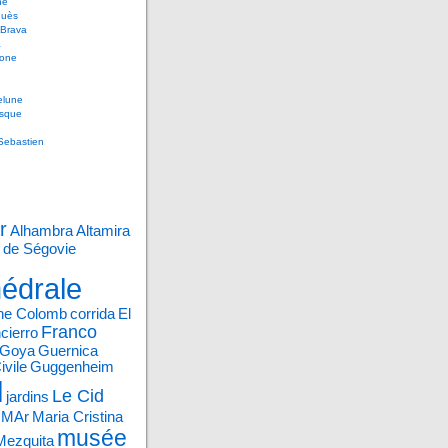
ne
uès
 Brava
a
gone
lune
sque
Sebastien
r
Alhambra
Altamira
 de Ségovie
édrale
phe Colomb
corrida
El
Franco
cierro
Goya
Guernica
ivile
Guggenheim
l
Le Cid
jardins
e MAr
Maria Cristina
musée
Mezquita