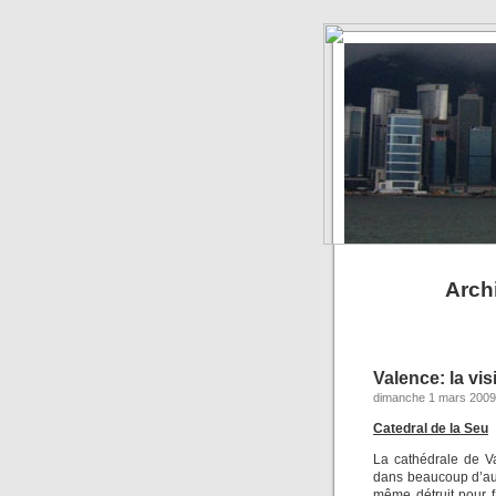
Archi
Valence: la vis
dimanche 1 mars 2009
Catedral de la Seu
La cathédrale de V
dans beaucoup d’aut
même détruit pour 