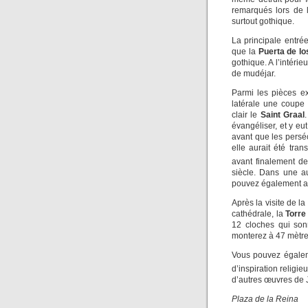
remarqués lors de l
surtout gothique.
La principale entré
que la
Puerta de lo
gothique. A l’intéri
de mudéjar.
Parmi les pièces e
latérale une coupe
clair le
Saint Graal
évangéliser, et y eu
avant que les persé
elle aurait été tra
avant finalement de
siècle. Dans une a
pouvez également a
Après la visite de l
cathédrale, la
Torre
12 cloches qui son
monterez à 47 mètres
Vous pouvez égalem
d’inspiration religi
d’autres œuvres de 
Plaza de la Reina