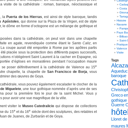
Catalog
a visite de la cathédrale : roman, baroque, néoclassique et
Cadaq
Costa
Giron
e, la
Puerta de los Hierras
, est ainsi de style baroque, tandis
Tarra
Histoire
s Apóstoles
, qui donne sur la Plaza de la Virgen, est de style
Navarre
eur, le dôme en forme d’octogone est un mélange de gothique et
Pampe
Pays Ba
Bilbao
xposées dans la cathédrale, on peut voir dans une chapelle
Saint-
 faite en agate, revendiquée comme étant le
Santo Caliz
, en
Pratique
. La coupe aurait été emportée à Rome par les apôtres partis
Valence
t été placée sous la protection des différents papes successifs,
Visite
cutions n’obligèrent Saint Laurent à la cacher en Espagne, où
Tags
nsportée d’églises en monastères pendant l’occupation maure
Alcaza
e
 se poser définitivement à la cathédrale de Valence au 15
Aqueduc
utre chapelle, la chapelle de
San Francisco de Borja
, vous
baroque
dmirer des œuvres de Goya.
Cath
a cathédrale, vous pouvez également escalader le clocher de la
 de Miguelete
, une tour gothique nommée d’après une de ses
Christo
na pour la première fois le jour de la saint Michel. Vous y
Greco
en
 pour avoir une vue magnifique de la ville.
gothique
Guerre C
ent visiter le
Museo Catedralicio
qui dispose de collections
hôte
e
e
euse du 15
et du 16
siècle dont des sculptures, des retables et
Juan de Juanes, de Zurbarán et de Goya.
Lloret d
maures