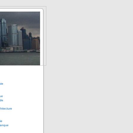
sie
ue
de
chitecture
ie
anque
e