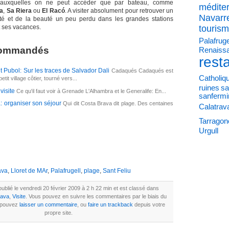
 auxquelles on ne peut accéder que par bateau, comme
médite
a
,
Sa
Riera
ou
El
Racó
. A visiter absolument pour retrouver un
Navarr
cité et de la beauté un peu perdu dans les grandes stations
t ses vacances.
touris
Palafruge
ecommandés
Renaiss
rest
 Pubol: Sur les traces de Salvador Dali
Cadaqués Cadaqués est
Catholiq
tit village côtier, tourné vers...
ruines
sa
visite
Ce qu'il faut voir à Grenade L'Alhambra et le Generalife: En...
sanfermi
: organiser son séjour
Qui dit Costa Brava dit plage. Des centaines
Calatrav
Tarragon
Urgull
ava
,
Lloret de MAr
,
Palafrugell
,
plage
,
Sant Feliu
 publié le vendredi 20 février 2009 à 2 h 22 min et est classé dans
rava
,
Visite
. Vous pouvez en suivre les commentaires par le biais du
 pouvez
laisser un commentaire
, ou
faire un trackback
depuis votre
propre site.