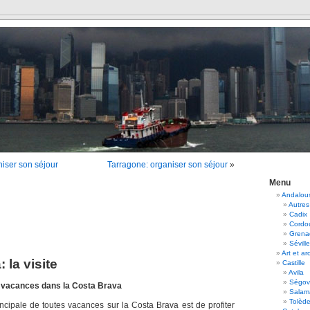
iser son séjour
Tarragone: organiser son séjour
»
Menu
Andalou
Autres
Cadix
Cordo
Grena
Séville
Art et ar
 la visite
Castille
Avila
Ségov
en vacances dans la Costa Brava
Salam
Tolèd
incipale de toutes vacances sur la Costa Brava est de profiter