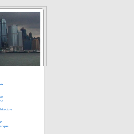
sie
ue
de
chitecture
ie
anque
e