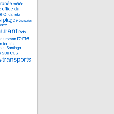
rranée
météo
e
office du
me
Ondarreta
plage
ll
Présentation
ance
aurant
Rois
rome
ues
roman
n fermin
nes
Santiago
soirées
a
transports
e