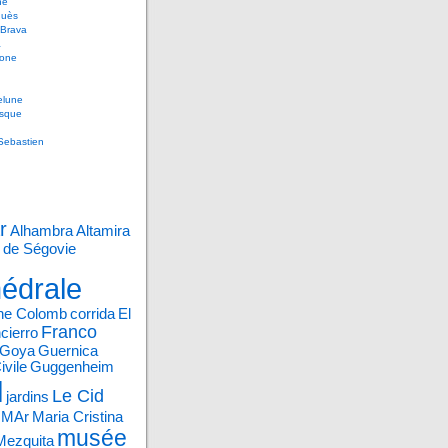
ne
uès
 Brava
a
gone
lune
sque
Sebastien
r
Alhambra
Altamira
 de Ségovie
édrale
phe Colomb
corrida
El
Franco
cierro
Goya
Guernica
ivile
Guggenheim
l
Le Cid
jardins
e MAr
Maria Cristina
musée
Mezquita