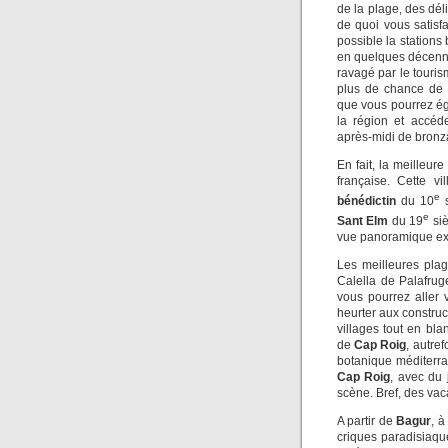
de la plage, des dél
de quoi vous satisfa
possible la stations
en quelques décenni
ravagé par le touri
plus de chance de t
que vous pourrez ég
la région et accéd
après-midi de bronz
En fait, la meilleur
française. Cette v
e
bénédictin
du 10
s
e
Sant Elm
du 19
siè
vue panoramique ex
Les meilleures plag
Calella de Palafrug
vous pourrez aller
heurter aux construc
villages tout en bla
de
Cap Roig
, autre
botanique méditerra
Cap Roig
, avec du
scène. Bref, des vac
A partir de
Bagur
, 
criques paradisiaqu