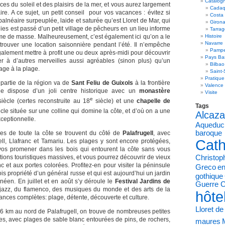
Catalog
ices du soleil et des plaisirs de la mer, et vous aurez largement
Cadaq
ire. A ce sujet, un petit conseil pour vos vacances : évitez si
Costa
 balnéaire surpeuplée, laide et saturée qu’est Lloret de Mar, qui
Giron
es est passé d’un petit village de pêcheurs en un lieu informe
Tarra
sme de masse. Malheureusement, c’est également ici qu’on a le
Histoire
Navarre
rouver une location saisonnière pendant l’été. Il n’empêche
Pampe
alement mettre à profit une ou deux après-midi pour découvrir
Pays Ba
er à d’autres merveilles aussi agréables (sinon plus) qu’un
Bilbao
age à la plage.
Saint-
Pratique
e partie de la région va de
Sant Feliu de Guixols
à la frontière
Valence
ille dispose d’un joli centre historique avec un
monastère
Visite
e
iècle (certes reconstruite au 18
siècle) et une
chapelle de
Tags
cle située sur une colline qui domine la côte, et d’où on a une
Alcaza
ceptionnelle.
Aqueduc
baroque
es de toute la côte se trouvent du côté de
Palafrugell
, avec
Cath
ell, Llafranc et Tamariu. Les plages y sont encore protégées,
 vos promener dans les bois qui entourent la côte sans vous
tions touristiques massives, et vous pourrez découvrir de vieux
Christo
nc et aux portes colorées. Profitez-en pour visiter la péninsule
Greco
en
fois propriété d’un général russe et qui est aujourd’hui un jardin
gothique
néen. En juillet et en août s’y déroule le
Festival Jardins de
Guerre C
 jazz, du flamenco, des musiques du monde et des arts de la
hôte
ances complètes: plage, détente, découverte et culture.
Lloret d
à 6 km au nord de Palafrugell, on trouve de nombreuses petites
es, avec plages de sable blanc entourées de pins, de rochers,
maures