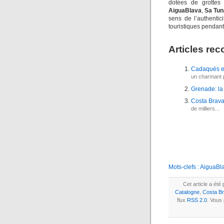
dotées de grottes
AiguaBlava
,
Sa
Tun
sens de l’authenti
touristiques pendan
Articles r
Cadaquès et
un charmant pe
Grenade: la 
Costa Brava
de milliers...
Mots-clefs :
AiguaBl
Cet article a été
Catalogne
,
Costa B
flux
RSS 2.0
. Vous