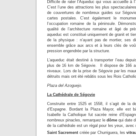
Difficile de rater l’Aqueduc qui vous accueille à l’
C’est l’une des attractions les plus spectaculaires
de couvertures de nombreux guides sur Ségovie
cartes postales. C’est également le monume
l’occupation romaine de la péninsule. Démonstr
qualité de l’architecture romaine et âgé de pr
aqueduc est constitué uniquement de granit et tie
de la physique : n’ayant pas de mortier, ses di
ensemble grâce aux arcs et à leurs clés de voût
pression engendrée par la structure.
L’aqueduc était destiné à transporter l’eau depu
plus de 16 km de Ségovie. Il dispose de 166 ar
niveaux. Lors de la prise de Ségovie par les mau
détruits mais ont été rebâtis sous les Rois Cathol
Plaza del Azoguejo.
La Cathédrale de Ségovie
Construite entre 1525 et 1558, il s’agit de la d
d’Espagne. Bordant la Plaza Mayor, elle est b
Isabelle la Catholique fut sacrée reine d’Espagne
nombreux pinacles, remarquez le
dôme
qui date de
de la cathédrale est un régal pour les yeux, ave
Saint Sacrement
créée par Churriguera, les
vitr