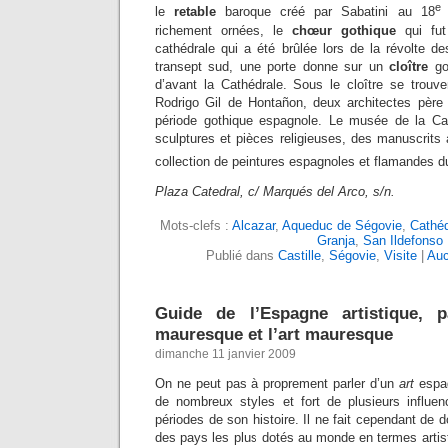
e
le
retable
baroque créé par Sabatini au 18
richement ornées, le
chœur gothique
qui fut
cathédrale qui a été brûlée lors de la révolte
transept sud, une porte donne sur un
cloître
got
d’avant la Cathédrale. Sous le cloître se trou
Rodrigo Gil de Hontañon, deux architectes père e
période gothique espagnole. Le musée de la Ca
sculptures et pièces religieuses, des manuscrits 
collection de peintures espagnoles et flamandes d
Plaza Catedral, c/ Marqués del Arco, s/n.
Mots-clefs :
Alcazar
,
Aqueduc de Ségovie
,
Cathéd
Granja
,
San Ildefonso
Publié dans
Castille
,
Ségovie
,
Visite
|
Auc
Guide de l’Espagne artistique, pa
mauresque et l’art mauresque
dimanche 11 janvier 2009
On ne peut pas à proprement parler d’un
art
espag
de nombreux styles et fort de plusieurs influenc
périodes de son histoire. Il ne fait cependant de 
des pays les plus dotés au monde en termes artisti