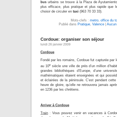
bus
urbains se trouve à la Plaza de Ayutamient
plus efficace, plus pratique et plus rapide que 
choisir de circuler en
taxi
(963 70 33 33).
Mots-clefs :
metro
,
office du 
Publié dans
Pratique
,
Valence
|
Aucun
Cordoue: organiser son séjour
lundi 26 janvier 2009
Cordoue
Fondé par les romains, Cordoue fut capturée par 
e
au 10
siècle une ville de près d’un million d’hab
grandes bibliothèques d’Europe, d’une universi
mathématiques étaient enseignées et qui posséd
et éclairées de la péninsule. C’est pendant cett
heure de gloire, qu’elle ne retrouvera jamais aprè
en 1236 par les chrétiens.
Arriver à Cordoue
Train
: Vous pouvez venir en vacances à Cordoue 