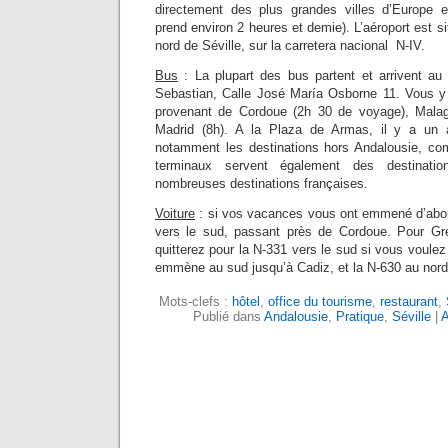
directement des plus grandes villes d’Europe e
prend environ 2 heures et demie). L’aéroport est s
nord de Séville, sur la carretera nacional N-IV.
Bus
: La plupart des bus partent et arrivent a
Sebastian, Calle José María Osborne 11. Vous y
provenant de Cordoue (2h 30 de voyage), Malag
Madrid (8h). A la Plaza de Armas, il y a un a
notamment les destinations hors Andalousie, co
terminaux servent également des destinat
nombreuses destinations françaises.
Voiture
: si vos vacances vous ont emmené d’abor
vers le sud, passant près de Cordoue. Pour G
quitterez pour la N-331 vers le sud si vous voulez
emmène au sud jusqu’à Cadiz, et la N-630 au nord
Mots-clefs :
hôtel
,
office du tourisme
,
restaurant
,
Publié dans
Andalousie
,
Pratique
,
Séville
|
A