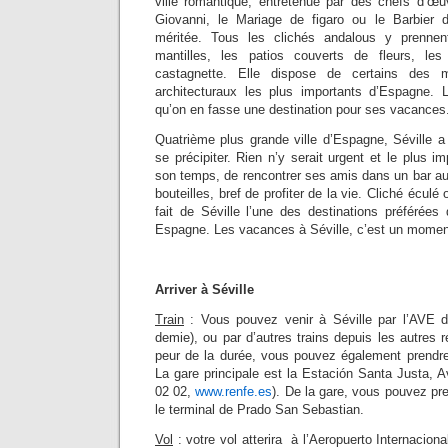
ville romantique, entretenue par des chefs d
Giovanni, le Mariage de figaro ou le Barbier 
méritée. Tous les clichés andalous y prennen
mantilles, les patios couverts de fleurs, le
castagnette. Elle dispose de certains des 
architecturaux les plus importants d’Espagne. L
qu’on en fasse une destination pour ses vacances
Quatrième plus grande ville d’Espagne, Séville a
se précipiter. Rien n’y serait urgent et le plus i
son temps, de rencontrer ses amis dans un bar au
bouteilles, bref de profiter de la vie. Cliché éculé
fait de Séville l’une des destinations préférées
Espagne. Les vacances à Séville, c’est un moment 
Arriver à Séville
Train
: Vous pouvez venir à Séville par l’AVE d
demie), ou par d’autres trains depuis les autres 
peur de la durée, vous pouvez également prendre 
La gare principale est la Estación Santa Justa, 
02 02,
www.renfe.es
). De la gare, vous pouvez pr
le terminal de Prado San Sebastian.
Vol
: votre vol atterira à l’Aeropuerto Internacion