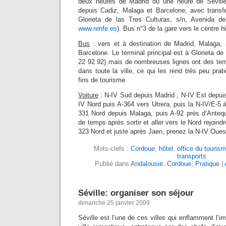
deux heures de Madrid ou une heure de Séville 
depuis Cadiz, Malaga et Barcelone, avec transf
Glorieta de las Tres Culturas, s/n, Avenida 
www.renfe.es
). Bus n°3 de la gare vers le centre h
Bus
: vers et à destination de Madrid, Malaga, 
Barcelone. Le terminal principal est à Glorieta de
22 92 92) mais de nombreuses lignes ont des term
dans toute la ville, ce qui les rend très peu pr
fins de tourisme.
Voiture
: N-IV Sud depuis Madrid ; N-IV Est depuis
IV Nord puis A-364 vers Utrera, puis la N-IV/E-5 à
331 Nord depuis Malaga, puis A-92 près d’Anteque
de temps après sortir et aller vers le Nord rejoin
323 Nord et juste après Jaen, prenez la N-IV Oues
Mots-clefs :
Cordoue
,
hôtel
,
office du touris
transports
Publié dans
Andalousie
,
Cordoue
,
Pratique
|
Séville: organiser son séjour
dimanche 25 janvier 2009
Séville est l’une de ces villes qui enflamment l’i