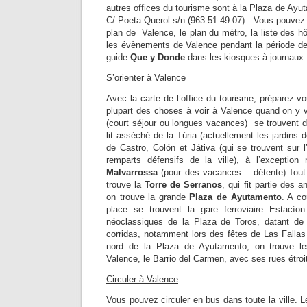
autres offices du tourisme sont à la Plaza de Ayut
C/ Poeta Querol s/n (963 51 49 07). Vous pouvez 
plan de Valence, le plan du métro, la liste des h
les évènements de Valence pendant la période d
guide
Que y Donde
dans les kiosques à journaux.
S’orienter à Valence
Avec la carte de l’office du tourisme, préparez-v
plupart des choses à voir à Valence quand on y v
(court séjour ou longues vacances) se trouvent d
lit asséché de la Túria (actuellement les jardins 
de Castro, Colón et Játiva (qui se trouvent sur
remparts défensifs de la ville), à l’exception
Malvarrossa
(pour des vacances – détente).Tout
trouve la
Torre de Serranos
, qui fit partie des 
on trouve la grande
Plaza de Ayutamento
. A co
place se trouvent la gare ferroviaire Estacío
néoclassiques de la Plaza de Toros, datant de 
corridas, notamment lors des fêtes de Las Fallas 
nord de la Plaza de Ayutamento, on trouve le
Valence, le Barrio del Carmen, avec ses rues étroi
Circuler à Valence
Vous pouvez circuler en bus dans toute la ville. L