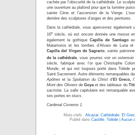
cachée par l’obscurité de la cathédrale. Le scul
une ouverture au plafond pour que la lumière puisse
sainte Cène et l’ascension de la Vierge. L’ouv
derrière des sculptures d’anges et des peintures.
Dans la cathédrale, vous apercevrez également
e
16
siècle, où est encore donnée une messe en l
également la gothique
Capilla de Santiago
ave
Matamoros et les tombes d’Alvaro de Luna et 
Capilla del Virgen de Sagrario
, sainte patronn
de la cathédrale
, vous pourrez voir un ostensoi
siècle, fabriqué avec l’or que Christophe Co
Monde, et qui est toujours porté dans Tolède p
Saint Sacrement. Autre éléments remarquables dan
Apôtres
et la
Spoliation du Christ
d’
El Greco,
l
Mont des Oliviers
de
Goya
et des tableaux du
Tit
sacristie. La salle capitulaire est remarquable a
ses portes en stucs.
Cardenal Cisneros 1.
Mots-clefs :
Alcazar
,
Cathédrale
,
El Gre
Publié dans
Castille
,
Tolède
|
Aucun 