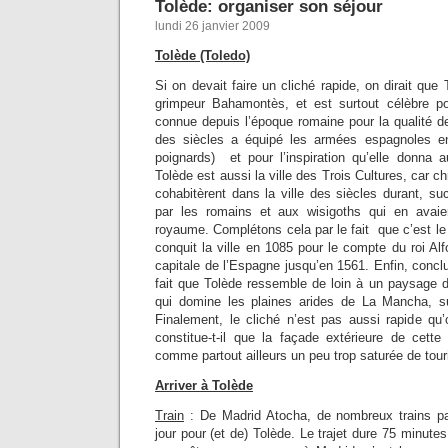
Tolède: organiser son séjour
lundi 26 janvier 2009
Tolède (Toledo)
Si on devait faire un cliché rapide, on dirait que 
grimpeur Bahamontès, et est surtout célèbre p
connue depuis l’époque romaine pour la qualité d
des siècles a équipé les armées espagnoles e
poignards) et pour l’inspiration qu’elle donna
Tolède est aussi la ville des Trois Cultures, car c
cohabitèrent dans la ville des siècles durant, s
par les romains et aux wisigoths qui en avaien
royaume. Complétons cela par le fait que c’est l
conquit la ville en 1085 pour le compte du roi Alf
capitale de l’Espagne jusqu’en 1561. Enfin, conclu
fait que Tolède ressemble de loin à un paysage d
qui domine les plaines arides de La Mancha, s
Finalement, le cliché n’est pas aussi rapide qu
constitue-t-il que la façade extérieure de cett
comme partout ailleurs un peu trop saturée de tour
Arriver à Tolède
Train
: De Madrid Atocha, de nombreux trains par
jour pour (et de) Tolède. Le trajet dure 75 minute