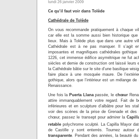
lundi 26 janvier 2009
Ce qu’il faut voir dans Tolède
Cathédrale de Tolède
On vous recommande pratiquement à chaque ville
car elle est la somme aussi bien historique que c
lieux. Mais à Tolède plus que dans une autre ville
Cathédrale est à ne pas manquer. Il s’agit e
imposantes et magnifiques cathédrales gothiq
1226, cet immense édifice asymétrique ne fut a
siècles et demie de construction ont laissé leurs 
la Cathédrale bâtie sur le site d’une basilique wisi
faire place à une mosquée maure. De l’extérieu
gothique, alors que l’intérieur est un mélange de
Renaissance.
Une fois la
Puerta Llana
passée, le
chœur
Renai
attire immanquablement votre regard. Fait de b
inférieures et en sculpture d’albâtre pour les sta
voir des scènes de la prise de Grenade et des 
chœur, passez le transept pour admirer la
Capil
retable
polychrome sculpté. La Capilla Mayor da
de Castille y sont enterrés. Tournez autour d
transparente
. Pendant des années, la beauté du m