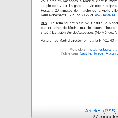
vous êtes en vacances à Madrid, c’est le moyen
simple pour venir. La gare de style néo-mudéjar es
Rosa, à 20 minutes de marche de la vielle ville
Renseignements : 925 22 30 99 ou
www.renfe.es
.
Bus
: Le terminal est situé Av. Castilla-La Man
part et arrive de Madrid tous les quart d’heures
situé à Estación Sur de Autobuses (Mo Méndez Al
Voiture
: de Madrid directement par la N-401, 40 mi
Mots-clefs :
hôtel
,
restaurant
,
t
Publié dans
Castille
,
Tolède
|
Aucun 
Articles (RSS)
27 requête