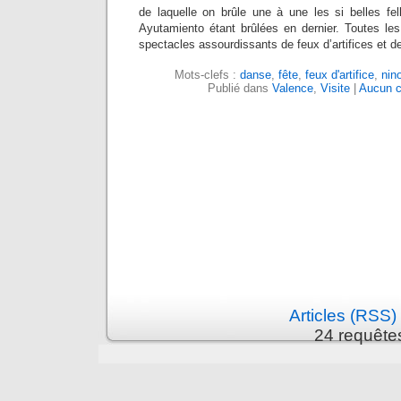
de laquelle on brûle une à une les si belles fel
Ayutamiento étant brûlées en dernier. Toutes les
spectacles assourdissants de feux d’artifices et d
Mots-clefs :
danse
,
fête
,
feux d'artifice
,
nin
Publié dans
Valence
,
Visite
|
Aucun c
Articles (RSS)
24 requête