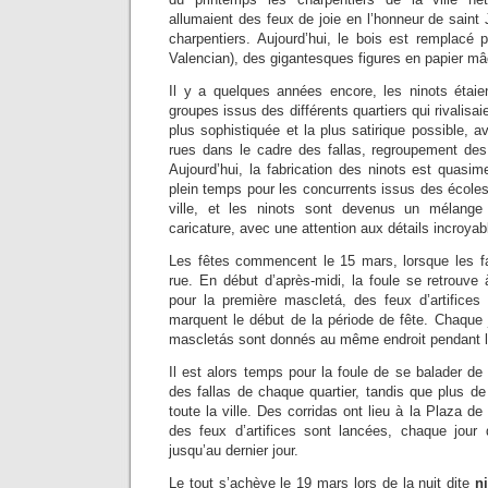
allumaient des feux de joie en l’honneur de saint 
charpentiers. Aujourd’hui, le bois est remplacé
Valencian), des gigantesques figures en papier m
Il y a quelques années encore, les ninots étaien
groupes issus des différents quartiers qui rivalisaie
plus sophistiquée et la plus satirique possible, a
rues dans le cadre des fallas, regroupement de
Aujourd’hui, la fabrication des ninots est quasi
plein temps pour les concurrents issus des écoles 
ville, et les ninots sont devenus un mélange
caricature, avec une attention aux détails incroyab
Les fêtes commencent le 15 mars, lorsque les fal
rue. En début d’après-midi, la foule se retrouve
pour la première mascletá, des feux d’artifice
marquent le début de la période de fête. Chaque
mascletás sont donnés au même endroit pendant le
Il est alors temps pour la foule de se balader de
des fallas de chaque quartier, tandis que plus de
toute la ville. Des corridas ont lieu à la Plaza de
des feux d’artifices sont lancées, chaque jour
jusqu’au dernier jour.
Le tout s’achève le 19 mars lors de la nuit dite
ni