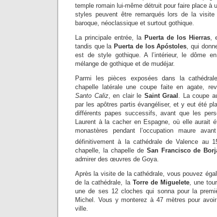
temple romain lui-même détruit pour faire place 
styles peuvent être remarqués lors de la visite
baroque, néoclassique et surtout gothique.
La principale entrée, la
Puerta de los Hierras
, 
tandis que la
Puerta de los Apóstoles
, qui donn
est de style gothique. A l’intérieur, le dôme 
mélange de gothique et de mudéjar.
Parmi les pièces exposées dans la cathédral
chapelle latérale une coupe faite en agate, r
Santo Caliz
, en clair le
Saint Graal
. La coupe a
par les apôtres partis évangéliser, et y eut été p
différents papes successifs, avant que les persé
Laurent à la cacher en Espagne, où elle aurait é
monastères pendant l’occupation maure avan
définitivement à la cathédrale de Valence au 1
chapelle, la chapelle de
San Francisco de Borj
admirer des œuvres de Goya.
Après la visite de la cathédrale, vous pouvez éga
de la cathédrale, la
Torre de Miguelete
, une tou
une de ses 12 cloches qui sonna pour la premièr
Michel. Vous y monterez à 47 mètres pour avoir
ville.