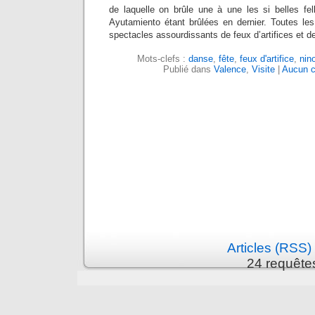
de laquelle on brûle une à une les si belles fel
Ayutamiento étant brûlées en dernier. Toutes les
spectacles assourdissants de feux d’artifices et d
Mots-clefs :
danse
,
fête
,
feux d'artifice
,
nin
Publié dans
Valence
,
Visite
|
Aucun c
Articles (RSS)
24 requête