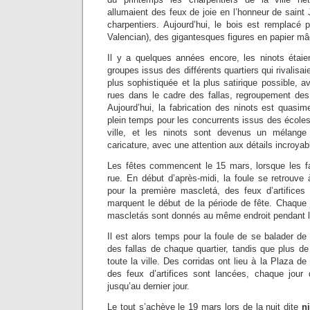
allumaient des feux de joie en l’honneur de saint 
charpentiers. Aujourd’hui, le bois est remplacé
Valencian), des gigantesques figures en papier m
Il y a quelques années encore, les ninots étaien
groupes issus des différents quartiers qui rivalisaie
plus sophistiquée et la plus satirique possible, a
rues dans le cadre des fallas, regroupement de
Aujourd’hui, la fabrication des ninots est quasi
plein temps pour les concurrents issus des écoles 
ville, et les ninots sont devenus un mélange
caricature, avec une attention aux détails incroyab
Les fêtes commencent le 15 mars, lorsque les fal
rue. En début d’après-midi, la foule se retrouve
pour la première mascletá, des feux d’artifice
marquent le début de la période de fête. Chaque
mascletás sont donnés au même endroit pendant le
Il est alors temps pour la foule de se balader de
des fallas de chaque quartier, tandis que plus de
toute la ville. Des corridas ont lieu à la Plaza de
des feux d’artifices sont lancées, chaque jour
jusqu’au dernier jour.
Le tout s’achève le 19 mars lors de la nuit dite
ni