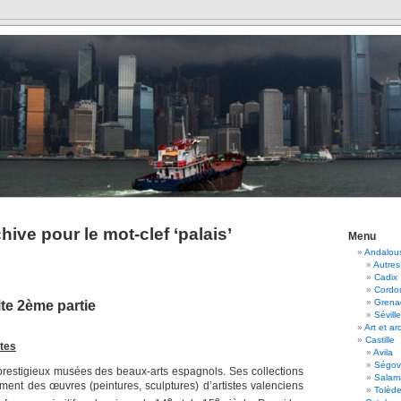
hive pour le mot-clef ‘palais’
Menu
Andalou
Autres
Cadix
Cordo
Grena
ite 2ème partie
Séville
Art et ar
Castille
tes
Avila
Ségov
 prestigieux musées des beaux-arts espagnols. Ses collections
Salam
nt des œuvres (peintures, sculptures) d’artistes valenciens
Tolèd
e
e