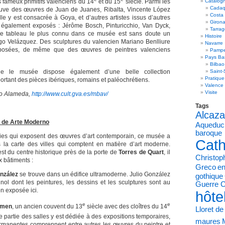
s fameux primitifs valenciens du 14
et du 15
siècle. Parmi les
Catalog
Cadaq
rouve des œuvres de Juan de Juanes, Ribalta, Vincente López
Costa
le y est consacrée à Goya, et d’autres artistes issus d’autres
Giron
t également exposés : Jérôme Bosch, Pinturicchio, Van Dyck,
Tarra
 Le tableau le plus connu dans ce musée est sans doute un
Histoire
go Velázquez. Des sculptures du valencien Mariano Benlliure
Navarre
posées, de même que des œuvres de peintres valenciens
Pampe
Pays Ba
Bilbao
ue le musée dispose également d’une belle collection
Saint-
Pratique
rtant des pièces ibériques, romains et paléochrétiens.
Valence
Visite
ro Alameda,
http://www.cult.gva.es/mbav/
Tags
Alcaza
o de Arte Moderno
Aqueduc
baroque
ries qui exposent des œuvres d’art contemporain, ce musée a
Cath
 la carte des villes qui comptent en matière d’art moderne.
est du centre historique près de la porte de
Torres de Quart
, il
Christo
 bâtiments :
Greco
en
onzález
se trouve dans un édifice ultramoderne. Julio González
gothique
gnol dont les peintures, les dessins et les sculptures sont au
Guerre C
on exposée ici.
hôte
e
e
rmen
, un ancien couvent du 13
siècle avec des cloîtres du 14
Lloret d
e partie des salles y est dédiée à des expositions temporaires,
maures
permanentes comprennent entre autres les œuvres du peintre et