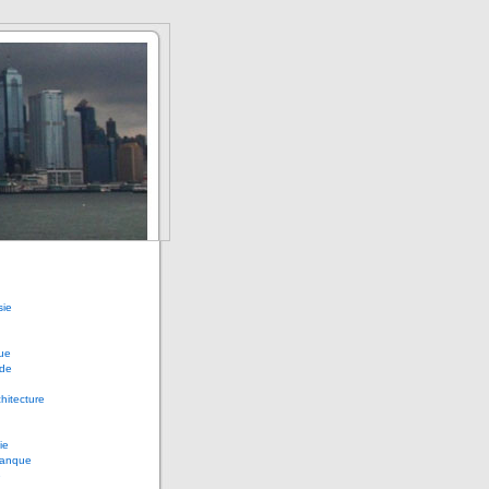
sie
ue
de
chitecture
ie
anque
e