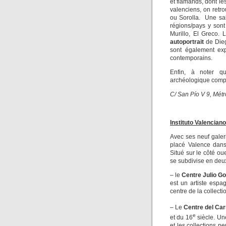
et flamands, dont le
valenciens, on ret
ou Sorolla. Une sal
régions/pays y son
Murillo, El Greco.
autoportrait
de Die
sont également ex
contemporains.
Enfin, à noter q
archéologique compo
C/ San Pío V 9, Mét
Instituto Valencian
Avec ses neuf gale
placé Valence dans
Situé sur le côté ou
se subdivise en deux
– le
Centre Julio G
est un artiste espa
centre de la collecti
– Le
Centre del Ca
e
et du 16
siècle. Un
et les collections 