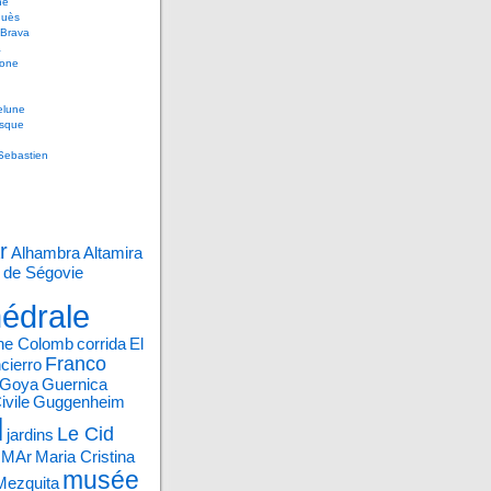
ne
uès
 Brava
a
gone
lune
sque
Sebastien
r
Alhambra
Altamira
 de Ségovie
édrale
phe Colomb
corrida
El
Franco
cierro
Goya
Guernica
ivile
Guggenheim
l
Le Cid
jardins
e MAr
Maria Cristina
musée
Mezquita