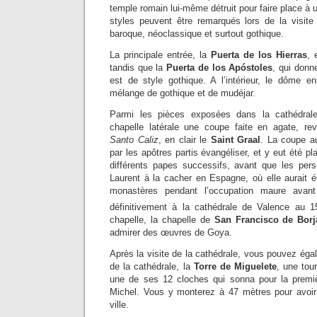
temple romain lui-même détruit pour faire place 
styles peuvent être remarqués lors de la visite
baroque, néoclassique et surtout gothique.
La principale entrée, la
Puerta de los Hierras
, 
tandis que la
Puerta de los Apóstoles
, qui donn
est de style gothique. A l’intérieur, le dôme 
mélange de gothique et de mudéjar.
Parmi les pièces exposées dans la cathédral
chapelle latérale une coupe faite en agate, r
Santo Caliz
, en clair le
Saint Graal
. La coupe a
par les apôtres partis évangéliser, et y eut été p
différents papes successifs, avant que les persé
Laurent à la cacher en Espagne, où elle aurait é
monastères pendant l’occupation maure avan
définitivement à la cathédrale de Valence au 1
chapelle, la chapelle de
San Francisco de Borj
admirer des œuvres de Goya.
Après la visite de la cathédrale, vous pouvez éga
de la cathédrale, la
Torre de Miguelete
, une tou
une de ses 12 cloches qui sonna pour la premièr
Michel. Vous y monterez à 47 mètres pour avoir
ville.