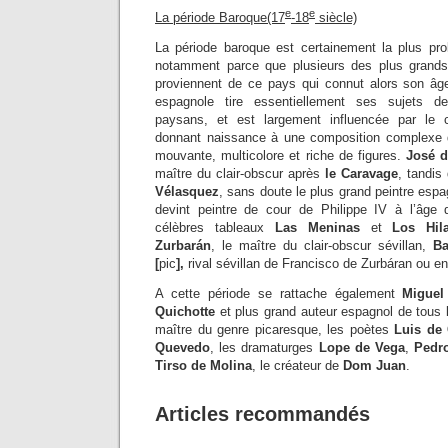
e
e
La période Baroque(17
-18
siècle)
La période baroque est certainement la plus prol
notamment parce que plusieurs des plus grands
proviennent de ce pays qui connut alors son âge
espagnole tire essentiellement ses sujets de
paysans, et est largement influencée par le c
donnant naissance à une composition complexe 
mouvante, multicolore et riche de figures.
José d
maître du clair-obscur après
le Caravage
, tandis
Vélasquez
, sans doute le plus grand peintre espa
devint peintre de cour de Philippe IV à l’âge
célèbres tableaux
Las Meninas
et
Los Hil
Zurbarán
, le maître du clair-obscur sévillan,
Ba
[
pic
],
rival sévillan de Francisco de Zurbáran ou e
A cette période se rattache également
Miguel
Quichotte
et plus grand auteur espagnol de tous
maître du genre picaresque, les poètes
Luis de
Quevedo
, les dramaturges
Lope de Vega
,
Pedro
Tirso de Molina
, le créateur de
Dom Juan
.
Articles recommandés