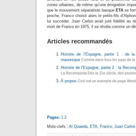
zones urbaines, de même qu’une émigration impo
que le mouvement séparatiste basque
ETA
se for
proche, Franco choisit alors le petits-fils d’Alpho
lui succéder. Juan Carlos avait juré fidélité au r
mort de Franco en 1975, il se révéla comme un d
Articles recommandés
Histoire de l’Espagne, partie 1 : de la 
mauresque
Comme dans tous les pays de la « 
Histoire de l’Espagne, partie 2 : la Reconq
La Reconquista Dès le 11e siècle, des provin
À propos
Ceci est un exemple de page WordP
Pages:
1
2
Mots-clefs :
Al Quaeda
,
ETA
,
Franco
,
Juan Carlos