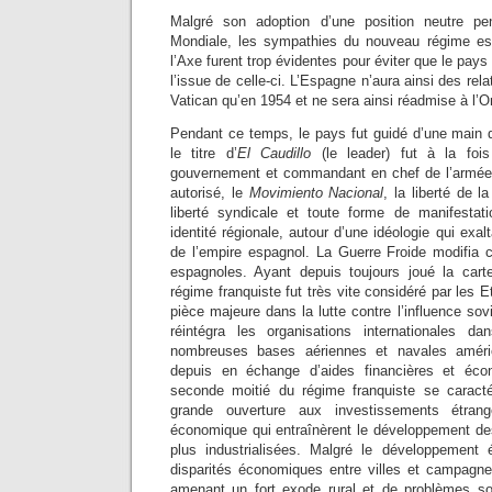
Malgré son adoption d’une position neutre p
Mondiale, les sympathies du nouveau régime es
l’Axe furent trop évidentes pour éviter que le pays 
l’issue de celle-ci.
L’Espagne n’aura ainsi des rela
Vatican qu’en 1954 et ne sera ainsi réadmise à l’
Pendant ce temps, le pays fut guidé d’une main d
le titre d’
El Caudillo
(le leader) fut à la fois
gouvernement et commandant en chef de l’armée. U
autorisé, le
Movimiento Nacional
, la liberté de l
liberté syndicale et toute forme de manifestat
identité régionale, autour d’une idéologie qui exa
de l’empire espagnol. La Guerre Froide modifia 
espagnoles. Ayant depuis toujours joué la cart
régime franquiste fut très vite considéré par les
pièce majeure dans la lutte contre l’influence so
réintégra les organisations internationales 
nombreuses bases aériennes et navales améri
depuis en échange d’aides financières et éco
seconde moitié du régime franquiste se caracté
grande ouverture aux investissements étrange
économique qui entraînèrent le développement des
plus industrialisées. Malgré le développement 
disparités économiques entre villes et campagn
amenant un fort exode rural et de problèmes so