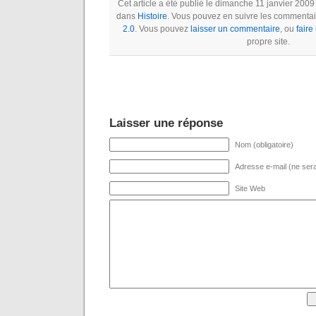
Cet article a été publié le dimanche 11 janvier 2009
dans
Histoire
. Vous pouvez en suivre les commentair
2.0
. Vous pouvez
laisser un commentaire
, ou
faire
propre site.
Laisser une réponse
Nom (obligatoire)
Adresse e-mail (ne sera 
Site Web