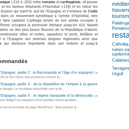
unique
(-219 à -202) entre
romains
et
carthaginois
, vit passer
médite
et les fameux éléphants d’Hannibal (-218) et en retour les
Navarr
 Scipion qui reprit le sud de l’Espagne et s’empara de
Cadix
touris
r, dans un mouvement symétrique à l’armée d’Hannibal, vers
our faire capituler Carthage privée de son armée occupée à
Palafruge
. Rome occupera la péninsule ibérique jusqu’en 414, faisant
Renaiss
talière un des plus beaux fleurons de la République d’abord,
rest
onstruisant villes et routes, aqueducs et ports, théâtres et
t à l’Espagne ses diverses langues régionales ainsi que
e
qui demeure importante dans son histoire et jusqu’à
Catholiq
ruines
sa
sanfermi
Calatrav
ecommandés
Tarragon
 l’Espagne, partie 2 : la Reconquista et l’âge d’or espagnol
La
Urgull
ès le 11e siècle, des provinces comme la...
l’Espagne, partie 3 : de la disparition de l’empire à la guerre
e l'empire La révolution industrielle vers la fin...
 l’Espagne, partie 4 : le régime franquiste et la démocratie
Le
iste Malgré son adoption d'une position neutre pendant...
ci est un exemple de page WordPress. Vous pouvez la...