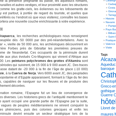
e la présence prégnante du passé, les aqueducs romains,
Catalog
Cadaq
urailles et autres vestiges, et leur proximité avec les structures
Costa
omme les gratte-ciels, les éoliennes ou les lotissements de
Giron
e y est partout, à portée de regard du touriste, et quelles que
Tarra
 préférés ou l’endroit où que vous visiterez, connaître les bases
Histoire
portera une nouvelle couche enrichissante à votre expérience.
Navarre
Pampe
ité
Pays Ba
Bilbao
Atapuerca
, les recherches archéologiques nous renseignent
Saint-
peuplée dès -50 0000 par des pré-néandertaliens. Avec la
Pratique
ar
», vieille de 50 000 ans, les archéologues découvrirent en
Valence
Visite
ière Forbes près de Gibraltar les premières preuves de
omme de Neandertal. Ces occupants de la péninsule durent
Tags
uite aux plus évolués Cro-Magnons qui vinrent d’Afrique aux
Alcaza
000. Les
peintures polychromes des grottes d’Altamira
sont
Aqueduc
ériodes qui suivirent, de 15 000 à 9 000 avant JC. Des traces
baroque
asse datant de -20 000 à la fin de l’âge de glace (-10 000)
Cath
sie
, à la
Cuerva de Nerja
. Vers 6000 avant JC, des peuplades
opotamie et d’Egypte apparaissent, formant à l’âge du fer des
Christo
rs, capables de naviguer sur les fleuves et de produire des
ichement décorées.
Greco
en
gothique
nation romaine, l’Espagne fut un lieu de convergence de
Guerre C
es diverses. Les historiens grecs de l’antiquité mentionnent le
hôte
 ayant occupé une grande partie de l’Espagne par la suite,
 vagues de peuples méditerranéens ne vinrent conquérir la
Lloret d
les phéniciens, puis des colonies grecques et enfin les
éninsule devint ensuite un secteur stratégique lors de la
maures