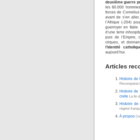
deuxième guerre p
les 80.000 hommes 
forces de Cornelius
avant de s’en alle
l’Afrique (-204) p
guerroyer en Italie
d’une terre inhospi
puis de l’Empire, c
cirques, et donnan
l’identité catholiqu
aujourd’hui.
Articles r
Histoire de
Reconquista D
Histoire de 
civile
La fin d
Histoire de
régime franqu
À propos
Ce