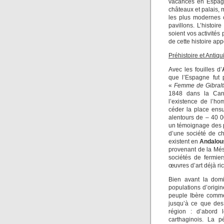
vacances en Espagn
châteaux et palais, m
les plus modernes c
pavillons. L’histoir
soient vos activités
de cette histoire ap
Préhistoire et Antiqu
Avec les fouilles d’
que l’Espagne fut 
«
Femme de Gibralt
1848 dans la Carr
l’existence de l’h
céder la place ens
alentours de – 40 
un témoignage des p
d’une société de ch
existent en
Andalou
provenant de la Més
sociétés de fermie
œuvres d’art déjà r
Bien avant la domi
populations d’origin
peuple Ibère comme
jusqu’à ce que des
région : d’abord 
carthaginois. La p