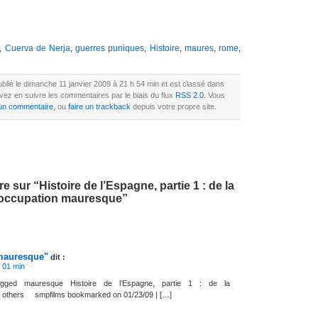
,
Cuerva de Nerja
,
guerres puniques
,
Histoire
,
maures
,
rome
,
publié le dimanche 11 janvier 2009 à 21 h 54 min et est classé dans
vez en suivre les commentaires par le biais du flux
RSS 2.0
. Vous
 un commentaire
, ou
faire un trackback
depuis votre propre site.
 sur “Histoire de l’Espagne, partie 1 : de la
l’occupation mauresque”
mauresque"
dit :
h 01 min
gged mauresque Histoire de l’Espagne, partie 1 : de la
4 others smpfilms bookmarked on 01/23/09 | […]