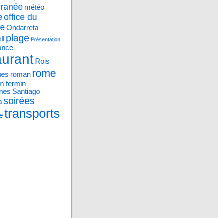
rranée
météo
e
office du
me
Ondarreta
plage
ll
Présentation
ance
aurant
Rois
rome
ues
roman
n fermin
nes
Santiago
soirées
a
transports
e