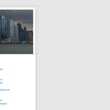
sie
ue
de
chitecture
ie
anque
e