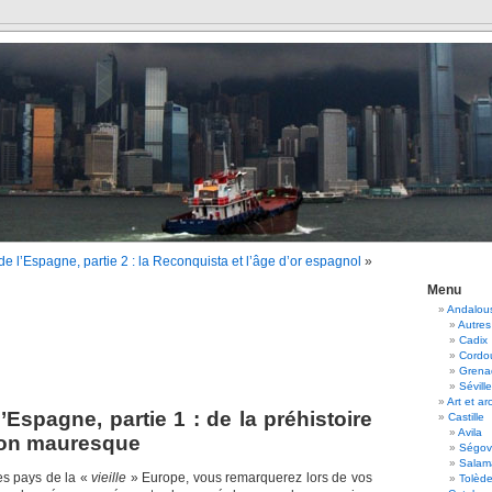
 de l’Espagne, partie 2 : la Reconquista et l’âge d’or espagnol
»
Menu
Andalou
Autres
Cadix
Cordo
Grena
Séville
Art et ar
l’Espagne, partie 1 : de la préhistoire
Castille
Avila
ion mauresque
Ségov
Salam
s pays de la «
vieille
» Europe, vous remarquerez lors de vos
Tolèd