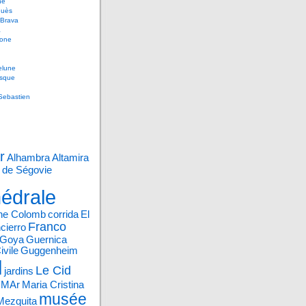
ne
uès
 Brava
a
gone
lune
sque
Sebastien
r
Alhambra
Altamira
 de Ségovie
édrale
phe Colomb
corrida
El
Franco
cierro
Goya
Guernica
ivile
Guggenheim
l
Le Cid
jardins
e MAr
Maria Cristina
musée
Mezquita