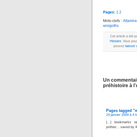
Pages:
1
2
Mots-clefs :
Altamira
wisigoths
Cet article a été 
Histoire
. Vous pou
pouvez
laisser
Un commentaire
préhistoire à 
Pages tagged "
24 janvier 2009 à 4 
[…] bookmarks ta
préhist… saved by 