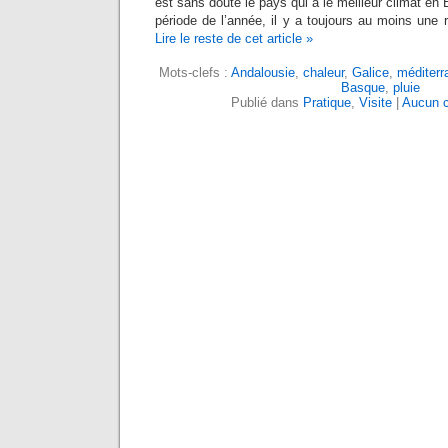
est sans doute le pays qui a le meilleur climat en E
période de l’année, il y a toujours au moins une r
Lire le reste de cet article »
Mots-clefs :
Andalousie
,
chaleur
,
Galice
,
méditerr
Basque
,
pluie
Publié dans
Pratique
,
Visite
|
Aucun 