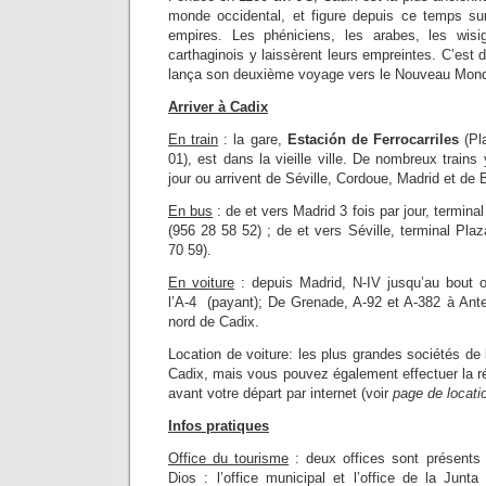
monde occidental, et figure depuis ce temps su
empires. Les phéniciens, les arabes, les wisi
carthaginois y laissèrent leurs empreintes. C’est 
lança son deuxième voyage vers le Nouveau Mon
Arriver à Cadix
En train
: la gare,
Estación de Ferrocarriles
(Pla
01), est dans la vieille ville. De nombreux trains 
jour ou arrivent de Séville, Cordoue, Madrid et de 
En bus
: de et vers Madrid 3 fois par jour, termin
(956 28 58 52) ; de et vers Séville, terminal Pla
70 59).
En voiture
: depuis Madrid, N-IV jusqu’au bout 
l’A-4 (payant); De Grenade, A-92 et A-382 à Ante
nord de Cadix.
Location de voiture: les plus grandes sociétés de
Cadix, mais vous pouvez également effectuer la ré
avant votre départ par internet (voir
page de locati
Infos pratiques
Office du tourisme
: deux offices sont présents
Dios : l’office municipal et l’office de la Jun