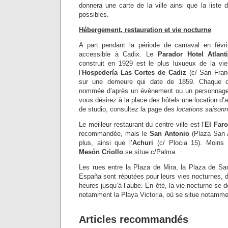
donnera une carte de la ville ainsi que la liste 
possibles.
Hébergement, restauration et vie nocturne
A part pendant la période de carnaval en févri
accessible à Cadix. Le
Parador Hotel Atlant
construit en 1929 est le plus luxueux de la viei
l’
Hospedería Las Cortes de Cadiz
(c/ San Fran
sur une demeure qui date de 1859. Chaque c
nommée d’après un évènement ou un personnage de 
vous désirez à la place des hôtels une location d’
de studio, consultez la page des
locations saisonn
Le meilleur restaurant du centre ville est l’
El Faro
recommandée, mais le
San Antonio
(Plaza San A
plus, ainsi que l’
Achuri
(c/ Plocia 15). Moins c
Mesón Criollo
se situe c/Palma.
Les rues entre la Plaza de Mira, la Plaza de Sa
España sont réputées pour leurs vies nocturnes, 
heures jusqu’à l’aube. En été, la vie nocturne se d
notamment la Playa Victoria, où se situe notamme
Articles recommandés