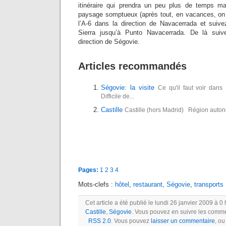
itinéraire qui prendra un peu plus de temps ma
paysage somptueux (après tout, en vacances, on 
l’A-6 dans la direction de Navacerrada et suive
Sierra jusqu’à Punto Navacerrada. De là sui
direction de Ségovie.
Articles recommandés
Ségovie: la visite
Ce qu'il faut voir dan
Difficile de...
Castille
Castille (hors Madrid) Région autono
Pages:
1
2
3
4
Mots-clefs :
hôtel
,
restaurant
,
Ségovie
,
transports
Cet article a été publié le lundi 26 janvier 2009 à 0
Castille
,
Ségovie
. Vous pouvez en suivre les commen
RSS 2.0
. Vous pouvez
laisser un commentaire
, o