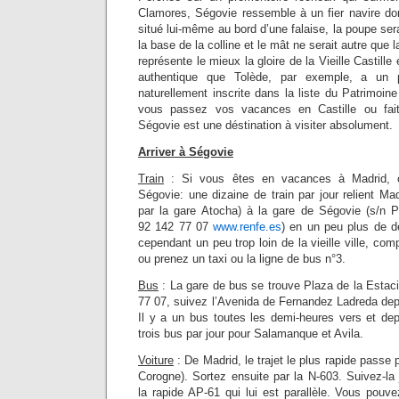
Clamores, Ségovie ressemble à un fier navire dont
situé lui-même au bord d’une falaise, la poupe ser
la base de la colline et le mât ne serait autre que l
représente le mieux la gloire de la Vieille Castill
authentique que Tolède, par exemple, a un 
naturellement inscrite dans la liste du Patrimoi
vous passez vos vacances en Castille ou fait
Ségovie est une déstination à visiter absolument.
Arriver à Ségovie
Train
: Si vous êtes en vacances à Madrid, c
Ségovie: une dizaine de train par jour relient M
par la gare Atocha) à la gare de Ségovie (s/n 
92 142 77 07
www.renfe.es
) en un peu plus de d
cependant un peu trop loin de la vieille ville, c
ou prenez un taxi ou la ligne de bus n°3.
Bus
: La gare de bus se trouve Plaza de la Estac
77 07, suivez l’Avenida de Fernandez Ladreda depui
Il y a un bus toutes les demi-heures vers et de
trois bus par jour pour Salamanque et Avila.
Voiture
: De Madrid, le trajet le plus rapide passe p
Corogne). Sortez ensuite par la N-603. Suivez-la
la rapide AP-61 qui lui est parallèle. Vous pouv