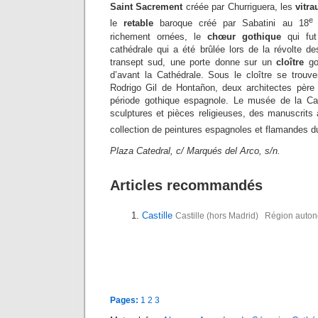
Saint Sacrement
créée par Churriguera, les
vitr
e
le
retable
baroque créé par Sabatini au 18
richement ornées, le
chœur gothique
qui fut
cathédrale qui a été brûlée lors de la révolte
transept sud, une porte donne sur un
cloître
got
d’avant la Cathédrale. Sous le cloître se trou
Rodrigo Gil de Hontañon, deux architectes père e
période gothique espagnole. Le musée de la Ca
sculptures et pièces religieuses, des manuscrits 
collection de peintures espagnoles et flamandes d
Plaza Catedral, c/ Marqués del Arco, s/n.
Articles recommandés
Castille
Castille (hors Madrid) Région autono
Pages:
1
2
3