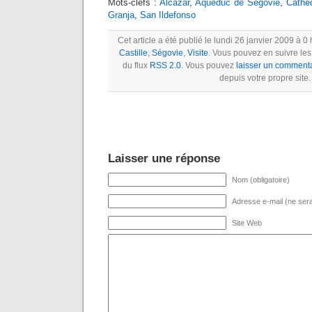
Mots-clefs :
Alcazar
,
Aqueduc de Ségovie
,
Cathé
Granja
,
San Ildefonso
Cet article a été publié le lundi 26 janvier 2009 à 0
Castille
,
Ségovie
,
Visite
. Vous pouvez en suivre les
du flux
RSS 2.0
. Vous pouvez
laisser un comment
depuis votre propre site.
Laisser une réponse
Nom (obligatoire)
Adresse e-mail (ne sera 
Site Web