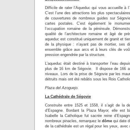
Difficile de rater l’Aqueduc qui vous accueille à l’
C’est l’une des attractions les plus spectaculaires
de couvertures de nombreux guides sur Ségovie
cartes postales. C’est également le monume
l’occupation romaine de la péninsule. Démonstr
qualité de l’architecture romaine et âgé de pr
aqueduc est constitué uniquement de granit et tie
de la physique : n’ayant pas de mortier, ses di
ensemble grâce aux arcs et à leurs clés de voût
pression engendrée par la structure.
L’aqueduc était destiné à transporter l’eau depu
plus de 16 km de Ségovie. Il dispose de 166 ar
niveaux. Lors de la prise de Ségovie par les mau
détruits mais ont été rebâtis sous les Rois Cathol
Plaza del Azoguejo.
La Cathédrale de Ségovie
Construite entre 1525 et 1558, il s’agit de la d
d’Espagne. Bordant la Plaza Mayor, elle est b
Isabelle la Catholique fut sacrée reine d’Espagne
nombreux pinacles, remarquez le
dôme
qui date de
de la cathédrale est un régal pour les yeux, ave