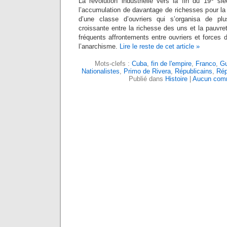
La révolution industrielle vers la fin du 19
siè
l’accumulation de davantage de richesses pour la 
d’une classe d’ouvriers qui s’organisa de pl
croissante entre la richesse des uns et la pauvre
fréquents affrontements entre ouvriers et forces 
l’anarchisme.
Lire le reste de cet article »
Mots-clefs :
Cuba
,
fin de l'empire
,
Franco
,
Gu
Nationalistes
,
Primo de Rivera
,
Républicains
,
Rép
Publié dans
Histoire
|
Aucun comm