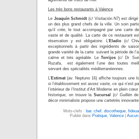
Les très bons restaurants à Valence
Le
Joaquín Schmidt
(c/ Visitación N7) est diri
un des plus grand chefs de la ville. Un soin parti
qu’il crée, le tout accompagné par une carte d
vaste et de qualité. La carte de ce restaurant es
réservation y est obligatoire. L’
Eladio
(c/ Chiv
exceptionnels à partir des ingrédients de sais
grande variété de la carte suivant la période de l’
calme et très agréable. Le
Torrijos
(c/ Dr. Sum
Ruzafa, est également l’une des toutes meill
servant des spécialités méditerranéennes.
L’
Estimat
(av. Neptuno 16) affiche toujours une l
si l’établissement est assez vaste, ce qui n’est pa
l’intérieur de l’Institut d’Art Moderne en plein cœu
historique, on trouve la
Sucursal
(c/ Guillén d
décor minimaliste propose une cartetrès innovante.
Mots-clefs :
bar
,
chef
,
discotheque
,
fideua
Publié dans
Pratique
,
Valence
|
Aucun