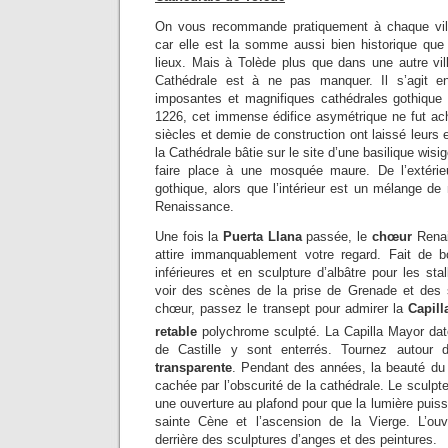
On vous recommande pratiquement à chaque ville
car elle est la somme aussi bien historique que c
lieux. Mais à Tolède plus que dans une autre ville
Cathédrale est à ne pas manquer. Il s’agit e
imposantes et magnifiques cathédrales gothiq
1226, cet immense édifice asymétrique ne fut a
siècles et demie de construction ont laissé leurs 
la Cathédrale bâtie sur le site d’une basilique wisi
faire place à une mosquée maure. De l’extérieu
gothique, alors que l’intérieur est un mélange de
Renaissance.
Une fois la
Puerta Llana
passée, le
chœur
Renai
attire immanquablement votre regard. Fait de b
inférieures et en sculpture d’albâtre pour les sta
voir des scènes de la prise de Grenade et des 
chœur, passez le transept pour admirer la
Capil
retable
polychrome sculpté. La Capilla Mayor da
de Castille y sont enterrés. Tournez autour d
transparente
. Pendant des années, la beauté du m
cachée par l’obscurité de la cathédrale. Le scul
une ouverture au plafond pour que la lumière puisse
sainte Cène et l’ascension de la Vierge. L’ouv
derrière des sculptures d’anges et des peintures.