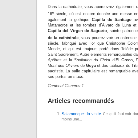
Dans la cathédrale, vous apercevrez également
e
16
siècle, où est encore donnée une messe en l
également la gothique
Capilla de Santiago
ave
Matamoros et les tombes d’Alvaro de Luna et 
Capilla del Virgen de Sagrario
, sainte patronn
de la cathédrale
, vous pourrez voir un ostensoi
siècle, fabriqué avec l’or que Christophe Co
Monde, et qui est toujours porté dans Tolède p
Saint Sacrement. Autre éléments remarquables dan
Apôtres
et la
Spoliation du Christ
d’
El Greco,
l
Mont des Oliviers
de
Goya
et des tableaux du
Tit
sacristie. La salle capitulaire est remarquable a
ses portes en stucs.
Cardenal Cisneros 1.
Articles recommandés
Salamanque: la visite
Ce qu'il faut voir
moins une...