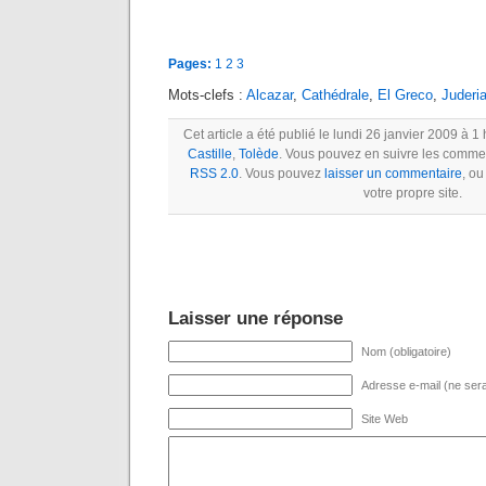
Pages:
1
2
3
Mots-clefs :
Alcazar
,
Cathédrale
,
El Greco
,
Juderi
Cet article a été publié le lundi 26 janvier 2009 à 1
Castille
,
Tolède
. Vous pouvez en suivre les comment
RSS 2.0
. Vous pouvez
laisser un commentaire
, o
votre propre site.
Laisser une réponse
Nom (obligatoire)
Adresse e-mail (ne sera 
Site Web