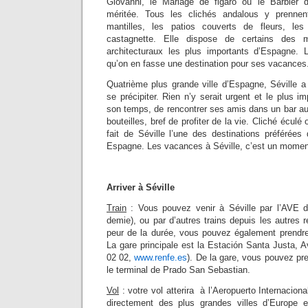
Giovanni, le Mariage de figaro ou le Barbier 
méritée. Tous les clichés andalous y prennen
mantilles, les patios couverts de fleurs, le
castagnette. Elle dispose de certains des 
architecturaux les plus importants d’Espagne. L
qu’on en fasse une destination pour ses vacances
Quatrième plus grande ville d’Espagne, Séville a
se précipiter. Rien n’y serait urgent et le plus i
son temps, de rencontrer ses amis dans un bar au
bouteilles, bref de profiter de la vie. Cliché éculé
fait de Séville l’une des destinations préférées
Espagne. Les vacances à Séville, c’est un moment 
Arriver à Séville
Train
: Vous pouvez venir à Séville par l’AVE d
demie), ou par d’autres trains depuis les autres 
peur de la durée, vous pouvez également prendre 
La gare principale est la Estación Santa Justa, 
02 02,
www.renfe.es
). De la gare, vous pouvez pr
le terminal de Prado San Sebastian.
Vol
: votre vol atterira à l’Aeropuerto Internacion
directement des plus grandes villes d’Europe e