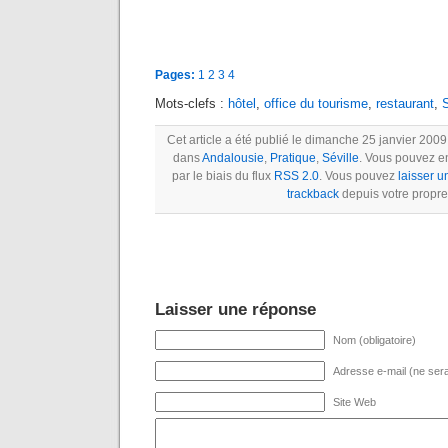
Pages:
1
2
3
4
Mots-clefs :
hôtel
,
office du tourisme
,
restaurant
,
S
Cet article a été publié le dimanche 25 janvier 2009
dans
Andalousie
,
Pratique
,
Séville
. Vous pouvez e
par le biais du flux
RSS 2.0
. Vous pouvez
laisser 
trackback
depuis votre propre 
Laisser une réponse
Nom (obligatoire)
Adresse e-mail (ne sera 
Site Web