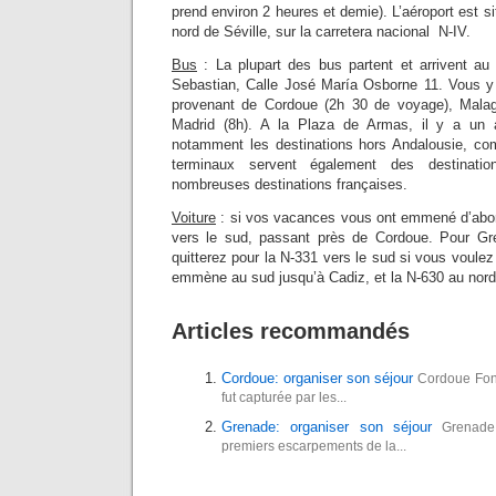
prend environ 2 heures et demie). L’aéroport est s
nord de Séville, sur la carretera nacional N-IV.
Bus
: La plupart des bus partent et arrivent a
Sebastian, Calle José María Osborne 11. Vous y
provenant de Cordoue (2h 30 de voyage), Malag
Madrid (8h). A la Plaza de Armas, il y a un a
notamment les destinations hors Andalousie, co
terminaux servent également des destinat
nombreuses destinations françaises.
Voiture
: si vos vacances vous ont emmené d’abor
vers le sud, passant près de Cordoue. Pour G
quitterez pour la N-331 vers le sud si vous voulez
emmène au sud jusqu’à Cadiz, et la N-630 au nord
Articles recommandés
Cordoue: organiser son séjour
Cordoue Fon
fut capturée par les...
Grenade: organiser son séjour
Grenade
premiers escarpements de la...