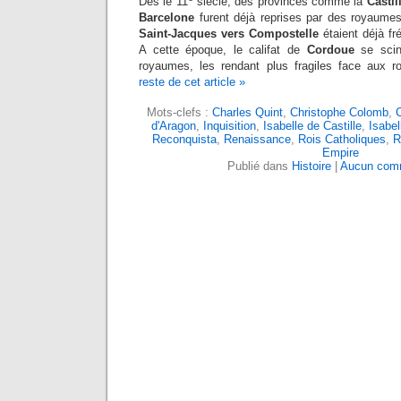
Dès le 11
siècle, des provinces comme la
Castil
Barcelone
furent déjà reprises par des royaumes 
Saint-Jacques vers Compostelle
étaient déjà fr
A cette époque, le califat de
Cordoue
se scind
royaumes, les rendant plus fragiles face aux 
reste de cet article »
Mots-clefs :
Charles Quint
,
Christophe Colomb
,
C
d'Aragon
,
Inquisition
,
Isabelle de Castille
,
Isabel
Reconquista
,
Renaissance
,
Rois Catholiques
,
R
Empire
Publié dans
Histoire
|
Aucun comm