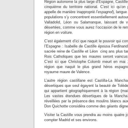
Région autonome la plus large d’Espagne, Castille
cinquième du territoire national. C’est ici qu’on
appelle de manière inapproprié
l’espagnol
), langue
populations s’y concentrent essentiellement auto
Valladolid, Léon ou Salamanque, laissant de 
désertées, comme vous aurez l’occasion de le rem
région en voiture.
C’est également d’ici que naquit le pouvoir qui cont
l’Espagne : Isabelle de Castille épousa Ferdinan
sacrée reine de Castille et Léon cinq ans plus ta
Rois Catholiques que les maures seront vaincus
C’est ici que Christophe Colomb meurt en mai 1
région que naquit le plus grand héros espagno
royaume maure de Valence.
L’autre région castillane est Castilla-La Manc
désertiques que seul égayent la beauté de Tolède
qui appartient géographiquement à la région (mai
Les vastes étendues désertiques de la Manch
réveillées par la présence des moulins blancs aux 
Don Quichotte considéra comme des géants dignes
Visiter la Castille vous prendra au moins quatre j
compter Madrid et ses environs.