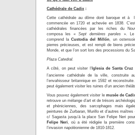
Cathédrale de Cadix
:
Cette cathédrale au dôme doré baroque et à l’i
commencée en 1720 et achevée en 1838. C’est 
cathédrales financées par les riches du N
composa les «
Sept dernières paroles
». L
comprend la
Custodia del Millón
, un ostensoi
pierres précieuses, et est rempli de biens préci
Monde, et que l’on sort lors des processions du S
Plaza Catedral.
A côté, on peut visiter l’
Iglesia de Santa Cru
l’ancienne cathédrale de la ville, construite a
l’envahisseur britannique en 1592 et reconstruite.
peut également visiter les ruines d’un ancien théât
Vous pouvez également visiter le
musée de Cadi
retrouve un mélange d’art et de trésors archéologi
et phéniciennes, des sarcophages mais égal
peintures de Zurbaran, Murillo et d’autres maîtres
c/ Sagasta jusqu’à la place San Felipe Neri pour
Felipe Neri
, où a été rédigée la première cons
l’invasion napoléonienne de 1810-1812.