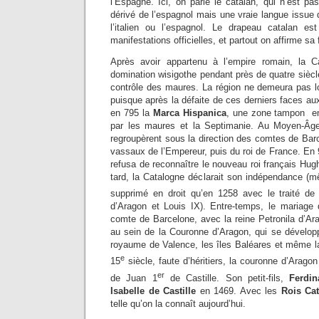
l’Espagne. Ici, on parle le catalan, qui n’est pa
dérivé de l’espagnol mais une vraie langue issue 
l’italien ou l’espagnol. Le drapeau catalan es
manifestations officielles, et partout on affirme sa f
Après avoir appartenu à l’empire romain, la C
domination wisigothe pendant près de quatre sièc
contrôle des maures. La région ne demeura pas 
puisque après la défaite de ces derniers faces a
en 795 la
Marca Hispanica
, une zone tampon e
par les maures et la Septimanie. Au Moyen-Âg
regroupèrent sous la direction des comtes de Barce
vassaux de l’Empereur, puis du roi de France. En
refusa de reconnaître le nouveau roi français Hu
tard, la Catalogne déclarait son indépendance (mê
supprimé en droit qu’en 1258 avec le traité de
d’Aragon et Louis IX). Entre-temps, le mariage
comte de Barcelone, avec la reine Petronila d’Ar
au sein de la Couronne d’Aragon, qui se développ
royaume de Valence, les îles Baléares et même la
e
15
siècle, faute d’héritiers, la couronne d’Arago
er
de Juan 1
de Castille. Son petit-fils,
Ferdin
Isabelle de Castille
en 1469. Avec les
Rois Ca
telle qu’on la connaît aujourd’hui.