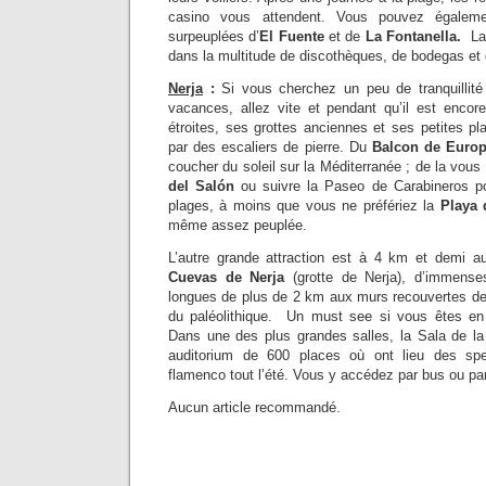
casino vous attendent. Vous pouvez égaleme
surpeuplées d’
El Fuente
et de
La Fontanella.
La
dans la multitude de discothèques, de bodegas et d
Nerja
:
Si vous cherchez un peu de tranquillité 
vacances, allez vite et pendant qu’il est enco
étroites, ses grottes anciennes et ses petites p
par des escaliers de pierre. Du
Balcon de Euro
coucher du soleil sur la Méditerranée ; de la vous
del Salón
ou suivre la Paseo de Carabineros p
plages, à moins que vous ne préfériez la
Playa 
même assez peuplée.
L’autre grande attraction est à 4 km et demi au 
Cuevas de Nerja
(grotte de Nerja), d’immenses
longues de plus de 2 km aux murs recouvertes de 
du paléolithique. Un must see si vous êtes en
Dans une des plus grandes salles, la Sala de la
auditorium de 600 places où ont lieu des spe
flamenco tout l’été. Vous y accédez par bus ou par
Aucun article recommandé.