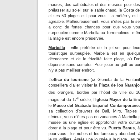
maures, des cathédrales et des musées pour des
prélasser au soleil sur le sable chaud, la Costa d
et ses 50 plages est pour vous. La météo y est t
agréable. Malheureusement, vous n’êtes pas le seul
a donc de fortes chances pour que vous vou
surpeuplée comme Marbella ou Torremolinos, même 
la magie est encore préservée.
Marbella
: ville préférée de la jet-set pour leu
touristique surpeuplée, Marbella est en quelq
décadence et de la frivolité faite plage, où l’
dépenser sans compter. Pour jouer au golf ou pour
n’y a pas meilleur endroit.
L’
office du tourisme
(c/ Glorieta de la Fontan
conseillera d’aller visiter la
Plaza de los Naranjo
des orangers, bordée par l’hôtel de ville du 1
e
magistrat du 17
siècle, l’
Iglesia
Mayor de la En
le
Museo del Grabado Español Contamporane
sa collection d’œuvres de Dali, Miro, Tapies
sérieux, vous n’êtes pas en vacances à Marbella 
musée ou une église et approfondir votre cultu
dorer à la plage et pour être vu.
Puerta Banus
, à
pour vous : les riches et les fameux y abondent, à
leurs voiliers. Après une journée à la plage, les re